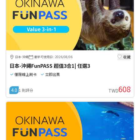
收藏
日本-沖繩
最早可使用日
:
2026/08/06
日本-沖繩FunPASS 超值3合1| 任選3
僅限線上刷卡
立即出票
608
4.0
1
則評分
TWD