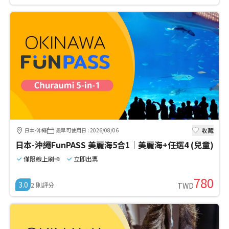
收藏
日本-沖繩
最早可使用日
:
2026/08/06
日本-沖繩FunPASS 美麗海5合1｜美麗海+任選4 (兒童)
僅限線上刷卡
立即出票
780
3.0
2
則評分
TWD