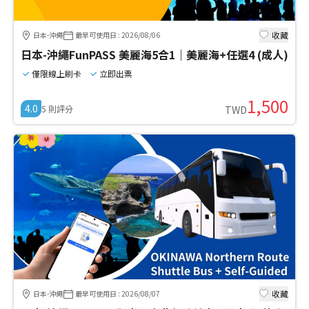
收藏
日本-沖繩
最早可使用日
:
2026/08/06
日本-沖繩FunPASS 美麗海5合1｜美麗海+任選4 (成人)
僅限線上刷卡
立即出票
1,500
4.0
5
則評分
TWD
收藏
日本-沖繩
最早可使用日
:
2026/08/07