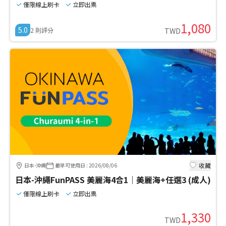
僅限線上刷卡
立即出票
1,080
5.0
2
則評分
TWD
收藏
日本-沖繩
最早可使用日
:
2026/08/06
日本-沖繩FunPASS 美麗海4合1｜美麗海+任選3 (成人)
僅限線上刷卡
立即出票
1,330
TWD