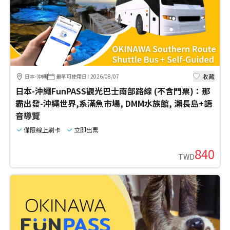
收藏
日本-沖繩
最早可使用日
:
2026/08/07
日本-沖繩FunPASS觀光巴士南部路線 (不含門票)：那
霸出發-沖繩世界,系滿魚市場, DMM水族館, 瀨長島+語
音導覽
僅限線上刷卡
立即出票
840
TWD