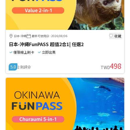
收藏
日本-沖繩
最早可使用日
:
2026/08/06
日本-沖繩FunPASS 超值2合1| 任選2
僅限線上刷卡
立即出票
498
5.0
2
則評分
TWD