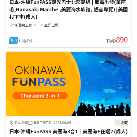
日本-沖繩FunPASS觀光巴士北部路線 | 那霸出發(萬座
毛,Hanasaki Marche ,美麗海水族館, 語音導覽)| 美國
村下車(成人)
僅限線上刷卡
立即出票
890
5.0
1
則評分
TWD
收藏
日本-沖繩
最早可使用日
:
2026/08/06
日本-沖繩FunPASS 美麗海3合1｜美麗海+任選2 (成人)