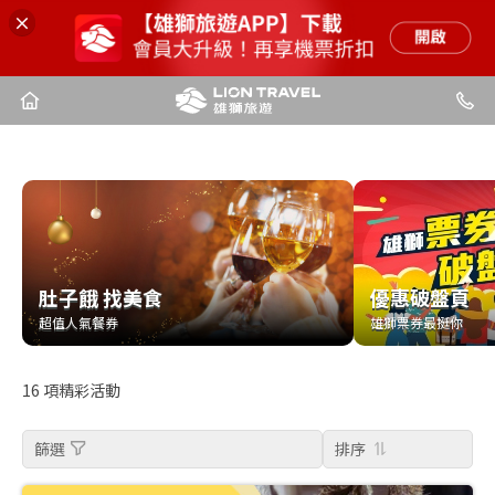
肚子餓 找美食
優惠破盤頁
肚子餓 找美食
優惠破盤頁
超值人氣餐券
雄獅票券最挺你
超值人氣餐券
雄獅票券最挺你
16
項精彩活動
篩選
排序