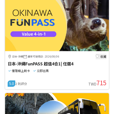
收藏
日本-沖繩
最早可使用日
:
2026/08/06
日本-沖繩FunPASS 超值4合1| 任選4
僅限線上刷卡
立即出票
715
5.0
2
則評分
TWD