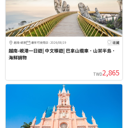
收藏
越南-峴港
最早可使用日
:
2026/08/19
越南-峴港一日遊| 中文導遊| 巴拿山纜車．山茶半島．
海鮮鍋物
2,865
TWD