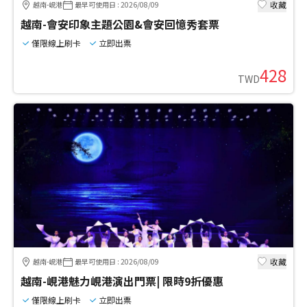
收藏
越南-峴港
最早可使用日
:
2026/08/09
越南-會安印象主題公園&會安回憶秀套票
僅限線上刷卡
立即出票
428
TWD
收藏
越南-峴港
最早可使用日
:
2026/08/09
越南-峴港魅力峴港演出門票| 限時9折優惠
僅限線上刷卡
立即出票