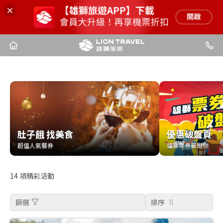
肚子餓 找美食
優惠破盤頁
肚子餓 找美食
優惠破盤頁
超值人氣餐券
雄獅票券最挺你
超值人氣餐券
雄獅票券最挺你
14
項精彩活動
篩選
排序