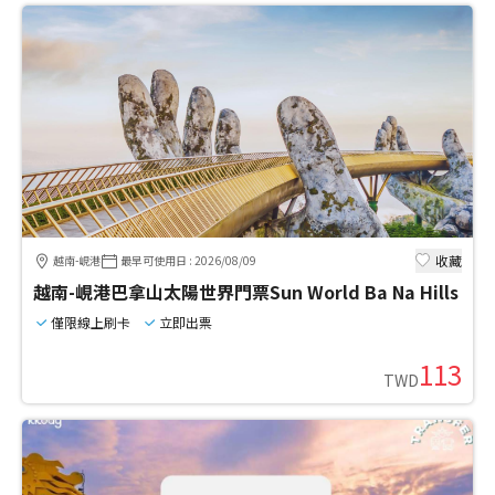
收藏
越南-峴港
最早可使用日
:
2026/08/09
越南-峴港巴拿山太陽世界門票Sun World Ba Na Hills
僅限線上刷卡
立即出票
113
TWD