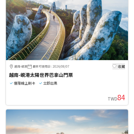
收藏
越南-峴港
最早可使用日
:
2026/08/07
越南-峴港太陽世界巴拿山門票
僅限線上刷卡
立即出票
84
TWD