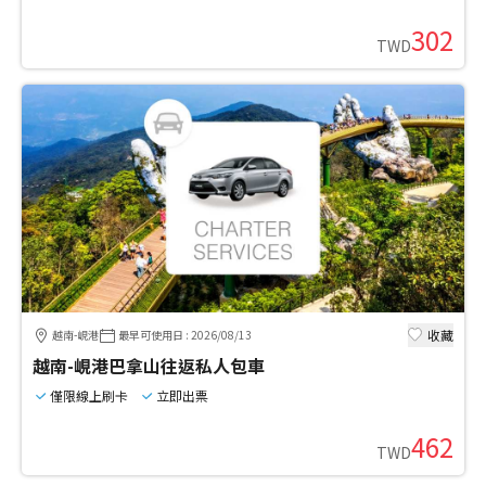
302
TWD
收藏
越南-峴港
最早可使用日
:
2026/08/13
越南-峴港巴拿山往返私人包車
僅限線上刷卡
立即出票
462
TWD