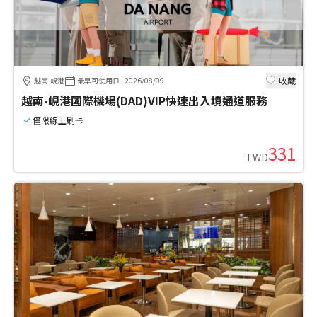
收藏
越南-峴港
最早可使用日
:
2026/08/09
越南-峴港國際機場(DAD)VIP快速出入境通道服務
僅限線上刷卡
331
TWD