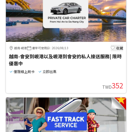
收藏
越南-峴港
最早可使用日
:
2026/08/13
越南-會安到峴港以及峴港到會安的私人接送服務| 限時
優惠中
僅限線上刷卡
立即出票
352
TWD