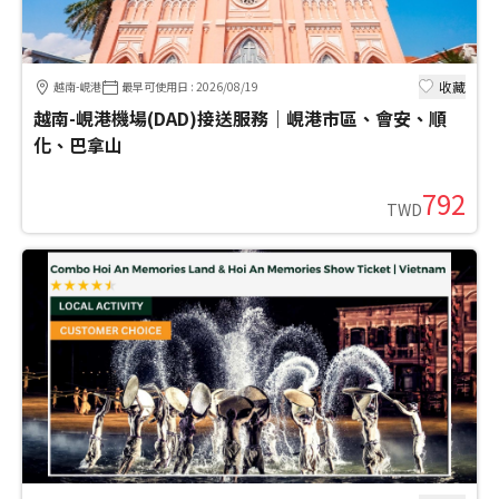
收藏
越南-峴港
最早可使用日
:
2026/08/19
越南-峴港機場(DAD)接送服務｜峴港市區、會安、順
化、巴拿山
792
TWD