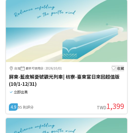
收藏
台灣
最早可使用日
:
2026/10/01
屏東-藍皮解憂號觀光列車| 枋寮-臺東當日來回超值版
(10/1-12/31)
立即出票
1,399
4.9
95
則評分
TWD