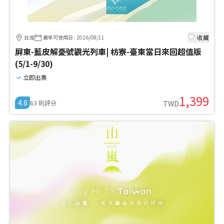
收藏
台灣
最早可使用日
:
2026/08/11
屏東-藍皮解憂號觀光列車| 枋寮-臺東當日來回超值版
(5/1-9/30)
立即出票
1,399
4.8
63
則評分
TWD