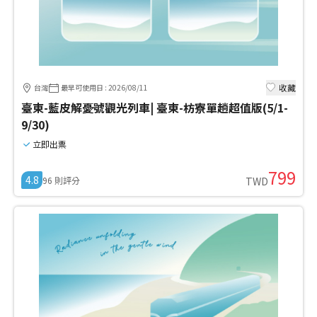
收藏
台灣
最早可使用日
:
2026/08/11
臺東-藍皮解憂號觀光列車| 臺東-枋寮單趟超值版(5/1-
9/30)
立即出票
799
4.8
96
則評分
TWD