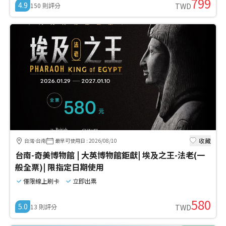
799
4.9
150
則評分
TWD
收藏
台灣-台南
最早可使用日
:
2026/08/10
台南-奇美博物館 | 大英博物館鉅獻| 埃及之王-法老(一
般全票)| 限指定日期使用
僅限線上刷卡
立即出票
580
5.0
13
則評分
TWD