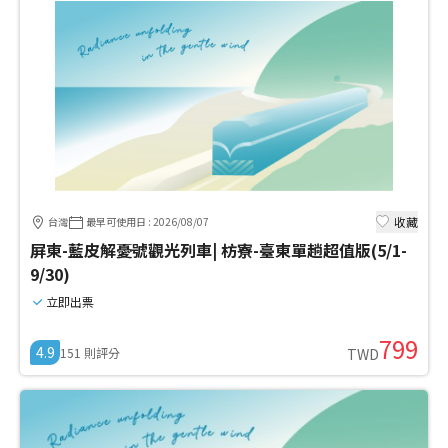
收藏
台灣
最早可使用日
:
2026/08/07
屏東-藍皮解憂號觀光列車| 枋寮-臺東單趟超值版(5/1-
9/30)
立即出票
799
4.9
151
則評分
TWD