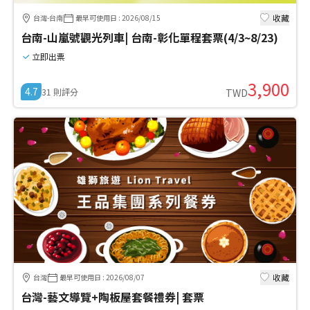
收藏
台灣-台南
最早可使用日
:
2026/08/15
台南-山嵐號觀光列車| 台南-彰化單程套票(4/3~8/23)
立即出票
3,900
4.7
31
則評分
TWD
收藏
台灣
最早可使用日
:
2026/08/07
台灣-藝文導覽+陶板屋套餐禮券| 套票