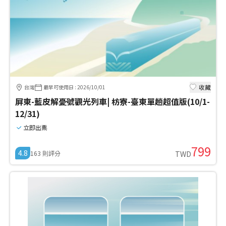
收藏
台灣
最早可使用日
:
2026/10/01
屏東-藍皮解憂號觀光列車| 枋寮-臺東單趟超值版(10/1-
12/31)
立即出票
799
4.8
163
則評分
TWD