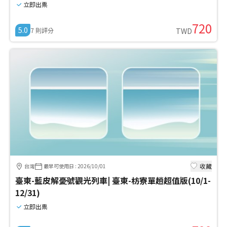
立即出票
720
5.0
7
則評分
TWD
收藏
台灣
最早可使用日
:
2026/10/01
臺東-藍皮解憂號觀光列車| 臺東-枋寮單趟超值版(10/1-
12/31)
立即出票