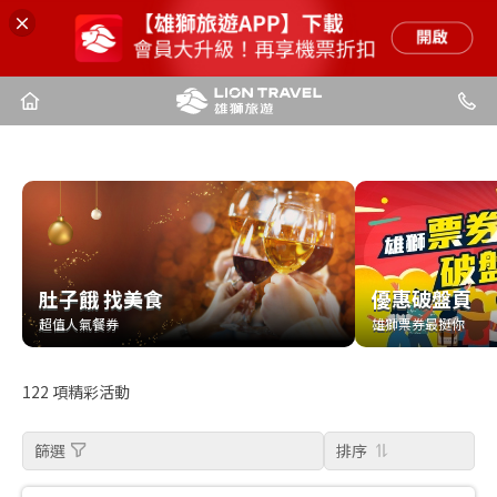
肚子餓 找美食
優惠破盤頁
肚子餓 找美食
優惠破盤頁
超值人氣餐券
雄獅票券最挺你
超值人氣餐券
雄獅票券最挺你
122
項精彩活動
篩選
排序