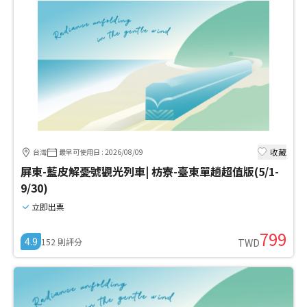
收藏
台灣
最早可使用日
:
2026/08/09
屏東-藍皮解憂號觀光列車| 枋寮-臺東單趟超值版(5/1-
9/30)
立即出票
799
4.9
152
則評分
TWD