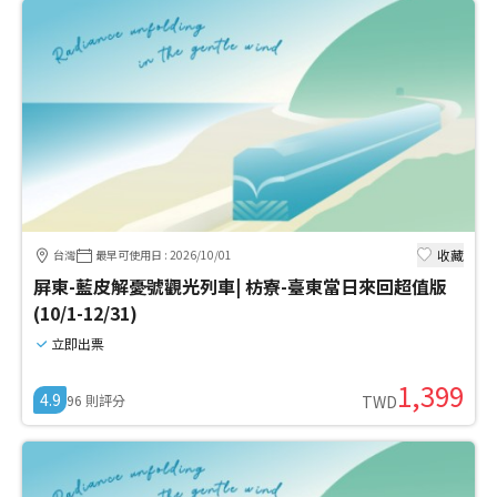
收藏
台灣
最早可使用日
:
2026/10/01
屏東-藍皮解憂號觀光列車| 枋寮-臺東當日來回超值版
(10/1-12/31)
立即出票
1,399
4.9
96
則評分
TWD