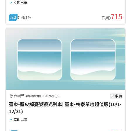
立即出票
715
5.0
7
則評分
TWD
收藏
台灣
最早可使用日
:
2026/10/01
臺東-藍皮解憂號觀光列車| 臺東-枋寮單趟超值版(10/1-
12/31)
立即出票