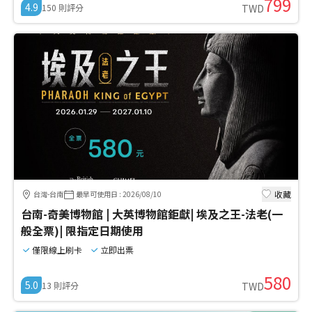
799
4.9
150
則評分
TWD
收藏
台灣-台南
最早可使用日
:
2026/08/10
台南-奇美博物館 | 大英博物館鉅獻| 埃及之王-法老(一
般全票)| 限指定日期使用
僅限線上刷卡
立即出票
580
5.0
13
則評分
TWD