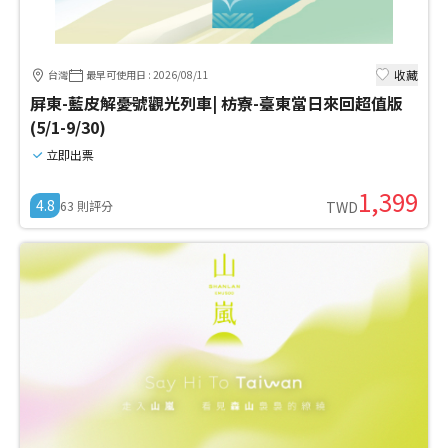
收藏
台灣
最早可使用日
:
2026/08/11
屏東-藍皮解憂號觀光列車| 枋寮-臺東當日來回超值版
(5/1-9/30)
立即出票
1,399
4.8
63
則評分
TWD