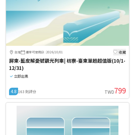
收藏
台灣
最早可使用日
:
2026/10/01
屏東-藍皮解憂號觀光列車| 枋寮-臺東單趟超值版(10/1-
12/31)
立即出票
799
4.8
163
則評分
TWD