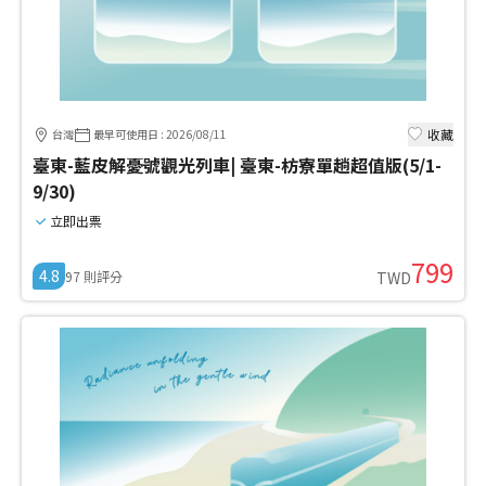
收藏
台灣
最早可使用日
:
2026/08/11
臺東-藍皮解憂號觀光列車| 臺東-枋寮單趟超值版(5/1-
9/30)
立即出票
799
4.8
97
則評分
TWD