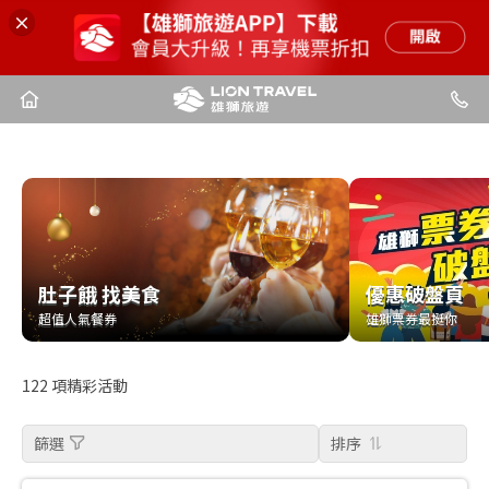
肚子餓 找美食
優惠破盤頁
肚子餓 找美食
優惠破盤頁
超值人氣餐券
雄獅票券最挺你
超值人氣餐券
雄獅票券最挺你
122
項精彩活動
篩選
排序