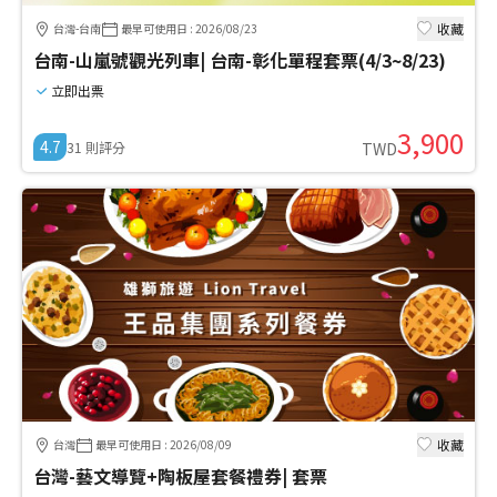
收藏
台灣-台南
最早可使用日
:
2026/08/23
台南-山嵐號觀光列車| 台南-彰化單程套票(4/3~8/23)
立即出票
3,900
4.7
31
則評分
TWD
收藏
台灣
最早可使用日
:
2026/08/09
台灣-藝文導覽+陶板屋套餐禮券| 套票