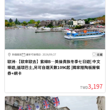
收藏
多個國家
最早可使用日
:
2026/09/27
歐洲-【歐來歐去】紫線B─英倫貴族冬季七日遊| 中文
導遊,循環巴士,另可自選天數109€起 |獨家贈陶板屋餐
券+網卡
3,197
TWD