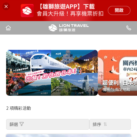
超便利! 日本
超便利! 日本
機場 ⇆ 指定地點
機場 ⇆ 指定地點
2
項精彩活動
篩選
排序