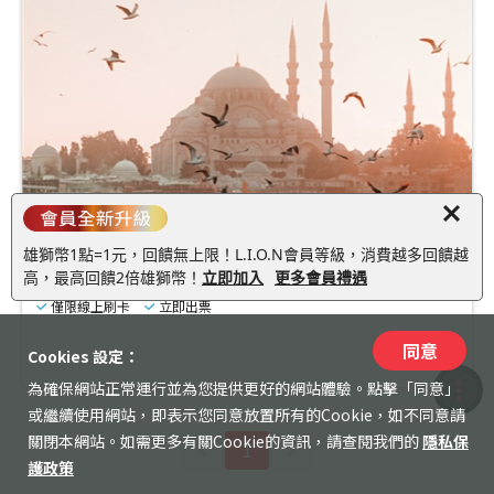
收藏
土耳其-KAYSERI 凱瑟利
最早可使用日
:
2026/08/09
雄獅幣1點=1元，回饋無上限！L.I.O.N會員等級，消費越多回饋越
歐洲-歐鐵土耳其火車通行證 Eurail Turkey Pass
高，最高回饋2倍雄獅幣！
立即加入
更多會員禮遇
僅限線上刷卡
立即出票
同意
197
Cookies 設定：
TWD
為確保網站正常運行並為您提供更好的網站體驗。點擊「同意」
收藏
或繼續使用網站，即表示您同意放置所有的Cookie，如不同意請
關閉本網站。如需更多有關Cookie的資訊，請查閱我們的
隱私保
1
紀錄
護政策