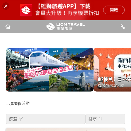
超便利! 日本
超便利! 日本
機場 ⇆ 指定地點
機場 ⇆ 指定地點
1
項精彩活動
篩選
排序