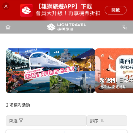
超便利! 日本
超便利! 日本
機場 ⇆ 指定地點
機場 ⇆ 指定地點
2
項精彩活動
篩選
排序