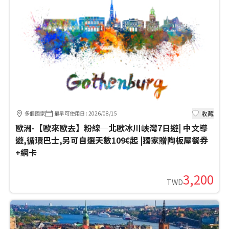
收藏
多個國家
最早可使用日
:
2026/08/15
歐洲-【歐來歐去】粉線─北歐冰川峽灣7日遊| 中文導
遊,循環巴士,另可自選天數109€起 |獨家贈陶板屋餐券
+網卡
3,200
TWD