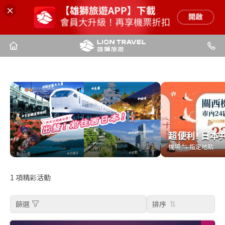
超便利! 日本
超便利! 日本
機場 ⇆ 指定地點
機場 ⇆ 指定地點
1
項精彩活動
篩選
排序