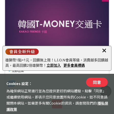
收藏
韓國
最早可使用日
:
2026/08/06
雄獅幣1點=1元，回饋無上限！L.I.O.N會員等級，消費越多回饋越
韓國T-money交通卡/網卡套票
高，最高回饋2倍雄獅幣！
立即加入
更多會員禮遇
立即出票
150
同意
Cookies 設定：
3.3
3
則評分
TWD
為確保網站正常運行並為您提供更好的網站體驗。點擊「同意」
收藏
或繼續使用網站，即表示您同意放置所有的Cookie，如不同意請
關閉本網站。如需更多有關Cookie的資訊，請查閱我們的
隱私保
1
紀錄
護政策