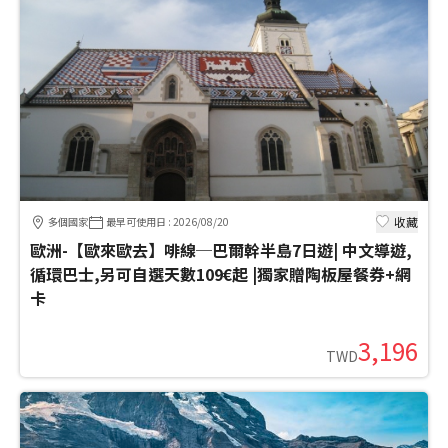
收藏
多個國家
最早可使用日
:
2026/08/20
歐洲-【歐來歐去】啡線─巴爾幹半島7日遊| 中文導遊,
循環巴士,另可自選天數109€起 |獨家贈陶板屋餐券+網
卡
3,196
TWD