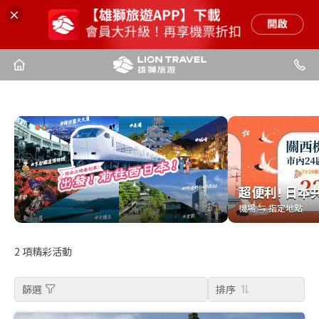
超便利! 日本
超便利! 日本
機場 ⇆ 指定地點
機場 ⇆ 指定地點
2
項精彩活動
篩選
排序