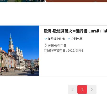
歐洲-歐鐵芬蘭火車通行證 Eurail Finla
僅限線上刷卡
立即出票
芬蘭-赫爾辛基
最早可使用日
:
2026/08/08
1