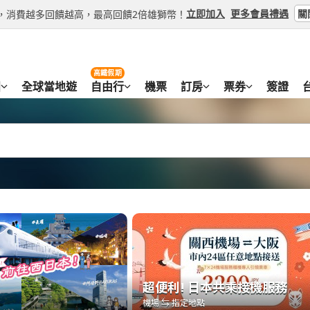
關
立即加入
更多會員禮遇
等級，消費越多回饋越高，最高回饋2倍雄獅幣！
高鐵假期
團
全球當地遊
自由行
機票
訂房
票券
簽證
超便利! 日本共乘接機服務
超便利! 日本共乘接機服務
機場 ⇆ 指定地點
機場 ⇆ 指定地點