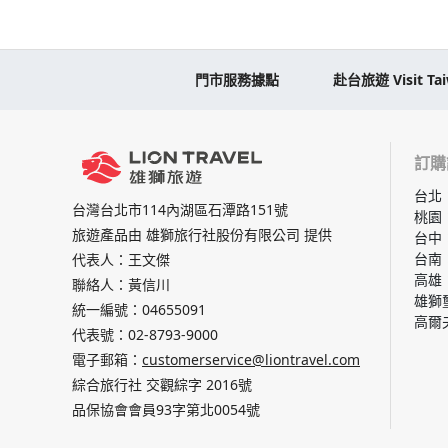
門市服務據點
赴台旅遊 Visit Ta
訂購
台北
台灣台北市114內湖區石潭路151號
桃園
旅遊產品由 雄獅旅行社股份有限公司 提供
台中
台南
代表人：王文傑
高雄
聯絡人：黃信川
雄獅
統一編號：04655091
高爾
代表號：
02-8793-9000
電子郵箱：
customerservice@liontravel.com
綜合旅行社 交觀綜字 2016號
品保協會會員93字第北0054號