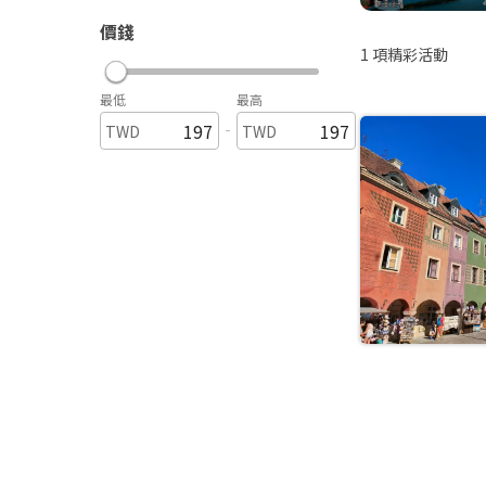
價錢
1
項精彩活動
最低
最高
-