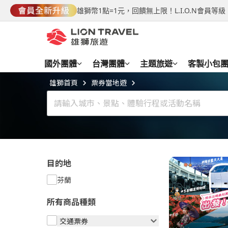
雄獅幣1點=1元，回饋無上限！L.I.O.N會員
國外團體
台灣團體
主題旅遊
客製小包
雄獅首頁
票券當地遊
目的地
芬蘭
所有商品種類
交通票券