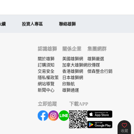
永續
投資人專區
聯絡雄獅
認識雄獅
關係企業
集團網群
關於雄獅
美國雄獅網
雄獅嚴選
訂購須知
加拿大雄獅網
欣傳媒
交易安全
香港雄獅網
傑森整合行銷
隱私權政策
日本雄獅網
網站導覽
欣聯航
新聞中心
雄獅通運
立即追蹤
下載APP
收藏