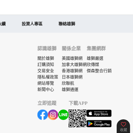
永續
投資人專區
聯絡雄獅
認識雄獅
關係企業
集團網群
關於雄獅
美國雄獅網
雄獅嚴選
訂購須知
加拿大雄獅網
欣傳媒
交易安全
香港雄獅網
傑森整合行銷
隱私權政策
日本雄獅網
網站導覽
欣聯航
新聞中心
雄獅通運
立即追蹤
下載APP
收藏