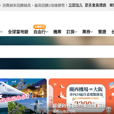
關
立即加入
更多會員禮遇
等級，消費越多回饋越高，最高回饋2倍雄獅幣！
高鐵假期
團
全球當地遊
自由行
機票
訂房
票券
簽證
超便利! 日本共乘接機服務
超便利! 日本共乘接機服務
機場 ⇆ 指定地點
機場 ⇆ 指定地點