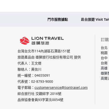
門市服務據點
赴台旅遊 Visit Ta
訂購
台北
台灣台北市114內湖區石潭路151號
桃園
旅遊產品由 雄獅旅行社股份有限公司 提供
台中
台南
代表人：王文傑
高雄
聯絡人：黃信川
雄獅
統一編號：04655091
高爾
代表號：
02-8793-9000
電子郵箱：
customerservice@liontravel.com
綜合旅行社 交觀綜字 2016號
品保協會會員93字第北0054號