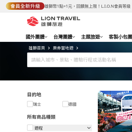
雄獅幣1點=1元，回饋無上限！L.I.O.N會員
國外團體
台灣團體
主題旅遊
客製小包
雄獅首頁
票券當地遊
目的地
瑞士
德國
所有商品種類
遊程