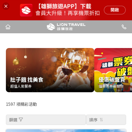
肚子餓 找美食
優惠破盤頁
肚子餓 找美食
優惠破盤頁
超值人氣餐券
雄獅票券最挺你
超值人氣餐券
雄獅票券最挺你
1597
項精彩活動
篩選
排序