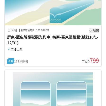
收藏
台灣
最早可使用日
:
2026/10/01
屏東-藍皮解憂號觀光列車| 枋寮-臺東單趟超值版(10/1-
12/31)
立即出票
799
4.8
163
則評分
TWD