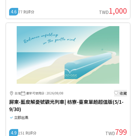
1,000
4.6
77
則評分
TWD
收藏
台灣
最早可使用日
:
2026/08/08
屏東-藍皮解憂號觀光列車| 枋寮-臺東單趟超值版(5/1-
9/30)
立即出票
799
4.9
151
則評分
TWD