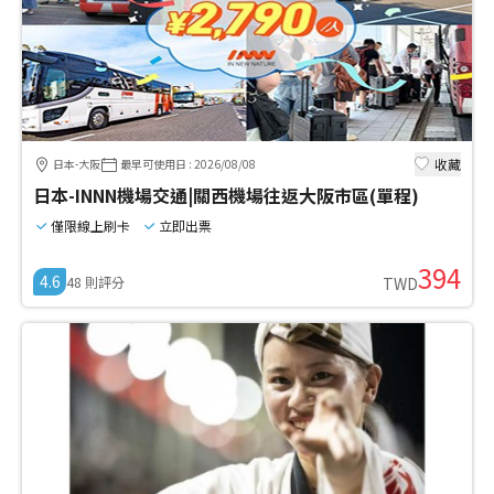
收藏
日本-大阪
最早可使用日
:
2026/08/08
日本-INNN機場交通|關西機場往返大阪市區(單程)
僅限線上刷卡
立即出票
394
4.6
48
則評分
TWD