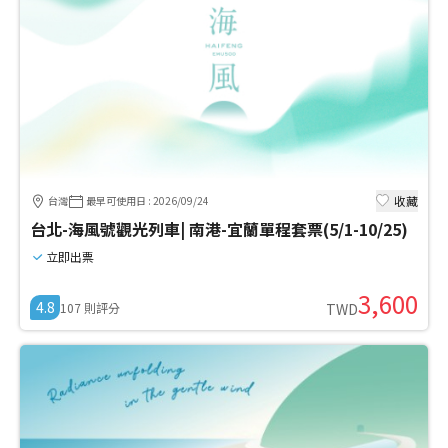
收藏
台灣
最早可使用日
:
2026/09/24
台北-海風號觀光列車| 南港-宜蘭單程套票(5/1-10/25)
立即出票
3,600
4.8
107
則評分
TWD