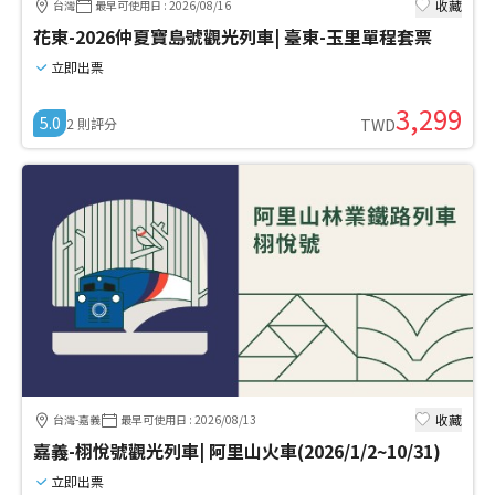
收藏
台灣
最早可使用日
:
2026/08/16
花東-2026仲夏寶島號觀光列車| 臺東-玉里單程套票
立即出票
3,299
5.0
2
則評分
TWD
收藏
台灣-嘉義
最早可使用日
:
2026/08/13
嘉義-栩悅號觀光列車| 阿里山火車(2026/1/2~10/31)
立即出票