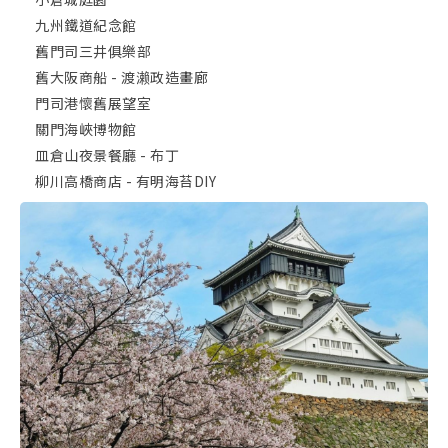
九州鐵道紀念館
舊門司三井俱樂部
舊大阪商船 - 渡濑政造畫廊
門司港懷舊展望室
關門海峽博物館
皿倉山夜景餐廳 - 布丁
柳川高橋商店 - 有明海苔DIY