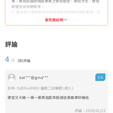
準，使用前請詳閱該票券之使用規定、使用方式、使用
範圍及有效期限等。
◎ 當地遊之優惠商品均有加註使用說明或限制事項，不
得與其他優惠方案同時併用。
看完整說明
◎ 每筆訂購（以訂單編號為準）限發送一個聯絡人E-
MAIL，恕無法拆分商品數量後寄送不同E-MAIL。
◎ 訂購人與收件人須為同一人，本公司於寄件前得與收
件人聯繫確認收件人之地址及聯絡方式等資訊。
評論
◎ 本產品售價均為優惠售價。如各供應商於官網有不定
期優惠促銷售價可能低於本網站優惠售價，本公司恕無
4
法接受任何關於差價之退費要求。
/5
2
則評論
◎ 當地遊產品一經售出，指定日期或有標示使用效期產
品不得退換、改票，如無使用期限之產品依其退改規定
辦理之，且需憑原始購買憑證 （本網當初開立之旅行業
5.0
kat***@gma***
代收轉付收據）辦理，並請自行負擔往來郵資與匯費。
◎ 訂購本網商品須遵守本公司會員規定，不得轉售或以
日本-九州FunPASS 福岡二日暢遊 (成人)
不正之方式利用本網之商品或服務謀取個人利益，本公
司有權保留暫停或終止會員資格及使用本網各項服務之
便宜又大碗 一張一張買加起來超過這張套票好幾倍
權利，並依情節主動通報檢調單位。
◎ 上網服務產品(實體網卡、eSIM卡、Wifi分享機)提到
評論：2026/01/22
的公平使用原則（FUP）系指：為了維護網路連線品質