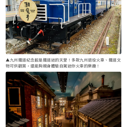
▲九州鐵道紀念館是鐵道迷的天堂！多款九州退役火車、鐵道文
物可供觀賞，還能夠親身體驗自駕迷你火車的樂趣！