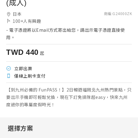
(成人)
日本
商編
:
G24000ZK
100+
人有興趣
-
電子憑證將以Email方式寄出給您，請出示電子憑證直接使
用。
TWD
440
起
立即出票
僅線上刷卡支付
【到九州必備的 FunPASS！】2日暢遊福岡北九州熱門景點，只
要出示手機即可輕鬆兌換，現在下訂免排隊超easy，快來九州
度過你的專屬度假時光！
選擇方案