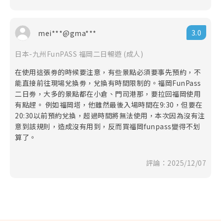
及公平使用原則，世界各國的電信公司有時會針對短時
間內，使用極大網路流量之用戶進行流量管制，可能導
致無法上網或上網速度變慢。 (實際降速與否請依各產
3.0
mei***@gma***
品敘述為主)
◎ 建議您可視自身狀況自行決定是否投保個人旅遊平安
日本-九州FunPASS 福岡二日暢遊 (成人)
險，為您的旅程多一份保障。
在使用這張劵的時候要注意，有些景點必須要事先預約，不
能直接前往現場兌換劵，兌換有時間限制的。福岡FunPass
二日劵，大多的景點都在小倉、門司港那，要拉回福岡使用
有點趕。 例如福岡塔，他雖然最後入場時間在9:30，但要在
20:30以前預約兌換，超過時間將無法使用，本次因為沒有注
意到該規則，造成沒有用到，反而買福岡funpass變得不划
算了。
評論：2025/12/07