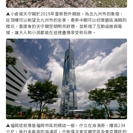
▲小倉城天守閣於2019年重新對外開放，為北九州市的象徵，
從頂樓可以眺望北九州市的全景，春季中期可以欣賞園區滿開的
櫻花，重建後的天守閣空間明亮舒適，並新增了互動設施與電
梯，讓大人和小孩都能在這裡盡情享受和玩樂。
▲福岡塔就像是福岡市區的標誌一般，佇立在海濱旁，樓高234
公尺，是日本最高的海濱塔，也是僅次東京晴空塔及東京鐵塔的