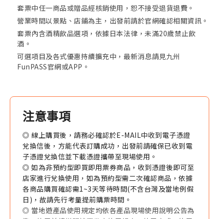
套票中任一商品或贈品經核銷使用，恕不接受退貨退費。
營業時間以景點、店鋪為主，出發前請於官網確認相關資訊。
套票內含酒精飲品選項，依據日本法律，未滿20歲禁止飲
酒。
可選項目及各式優惠持續擴充中，最新消息請見九州
FunPASS官網或APP。
注意事項
◎ 線上購買後，請務必確認於E-MAIL中收到電子憑證
兌換信後，方能代表訂購成功，出發前請確保已收到電
子憑證兌換信並下載憑證攜帶至現場使用。
◎ 如為非預約型即買即用票券商品，收到憑證後即可至
店家進行兌換使用，如為預約型需二次確認商品，依據
各商品購買確認需1~3天等待時間(不含台灣及當地例假
日)，故請先行考量提前購票時間。
◎ 當地遊產品使用規定均依各產品現場使用說明公告為