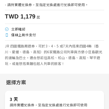
-
請持實體兌換券，至指定兌換處進行兌換即可使用。
TWD
1,179
起
立即確認
僅線上刷卡支付
JR 四國鐵路周遊券，可於3、4、5 或7天內搭乘四國4縣（香
川、愛媛、德島、高知）的6家鐵路公司列車與方便小豆島觀光
的渡輪及巴士。適合想前往高松、松山、德島、高知、琴平遊
玩，或是想搭乘麵包超人列車的旅客！
選擇方案
3 天
請持實體兌換券，至指定兌換處進行兌換即可使用