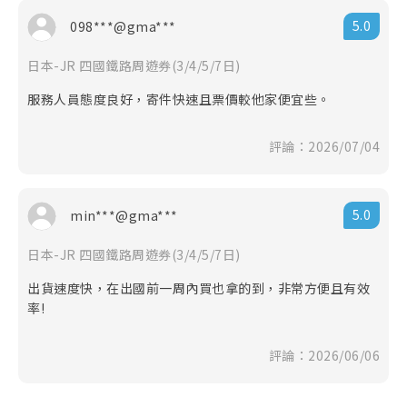
辦理之，且需憑原始購買憑證 （本網當初開立之旅行業
5.0
098***@gma***
代收轉付收據）辦理，並請自行負擔往來郵資與匯費。
◎ 訂購本網商品須遵守本公司會員規定，不得轉售或以
日本-JR 四國鐵路周遊券(3/4/5/7日)
不正之方式利用本網之商品或服務謀取個人利益，本公
司有權保留暫停或終止會員資格及使用本網各項服務之
服務人員態度良好，寄件快速且票價較他家便宜些。
權利，並依情節主動通報檢調單位。
◎ 上網服務產品(實體網卡、eSIM卡、Wifi分享機)提到
評論：2026/07/04
的公平使用原則（FUP）系指：為了維護網路連線品質
及公平使用原則，世界各國的電信公司有時會針對短時
間內，使用極大網路流量之用戶進行流量管制，可能導
致無法上網或上網速度變慢。 (實際降速與否請依各產
5.0
min***@gma***
品敘述為主)
◎ 建議您可視自身狀況自行決定是否投保個人旅遊平安
日本-JR 四國鐵路周遊券(3/4/5/7日)
險，為您的旅程多一份保障。
出貨速度快，在出國前一周內買也拿的到，非常方便且有效
率!
評論：2026/06/06