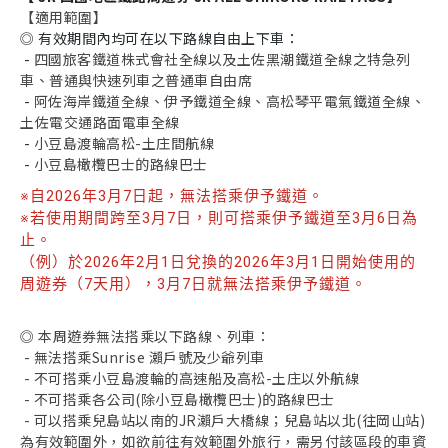
【適用範圍】
◎
有效期間內均可在以下路線自由上下車：
-
四國旅客鐵道株式會社全線以及土佐黑潮鐵道全線之特急列
車、普通與快速列車之普通車自由席
-
阿佐海岸鐵道全線、伊予鐵道全線、高松琴平電氣鐵道全線、
土佐電交通路面電車全線
-
小豆島渡輪高松-土庄間航線
-
小豆島橄欖巴士的路線巴士
※自2026年3月7日起，無法搭乘伊予鐵道。
※若使用期間跨至3月7日，則可搭乘伊予鐵道至3月6日為
止。
（例）於2026年2月1日兌換的2026年3月1日開始使用的
周遊券（7天用），3月7日就無法搭乘伊予鐵道。
◎ 本周遊券無法搭乘以下路線、列車：
- 無法搭乘Sunrise 瀨戶號及少爺列車
- 不可搭乘小豆島渡輪的高速船及高松-土庄以外航線
- 不可搭乘各公司(除小豆島橄欖巴士)的路線巴士
- 可以搭乘兒島站以南的JR瀨戶大橋線；兒島站以北(往岡山站)
為有效範圍外，如欲前往有效範圍外旅行，需另付該區段的車資