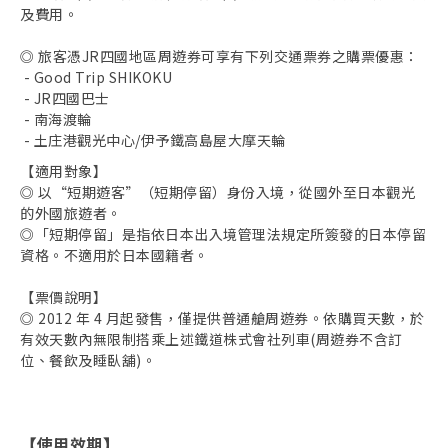
及費用。
◎ 旅客憑JR四國地區周遊券可享有下列交通票券之購票優惠：
- Good Trip SHIKOKU
- JR四國巴士
- 南海渡輪
- 土庄港觀光中心/伊予鐵高島屋大摩天輪
【適用對象】
◎ 以“短期遊客”（短期停留）身份入境，從國外至日本觀光
的外國旅遊者。
◎「短期停留」是指依日本出入境管理法規定所簽發的日本停留
資格。不適用於日本國籍者。
取消收藏
【票價說明】
◎ 2012 年 4 月起發售，僅提供普通艙周遊券。依購買天數，於
有效天數內無限制搭乘上述鐵道株式會社列車(周遊券不含訂
位、餐飲及睡臥舖)。
使用效期
【
】