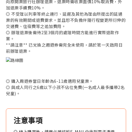
向原開票旅行社辦理退票，退票時需收票面價10%取消費，外
加退票手續費10%。
◎ 不受理以列車等終止運行、延遲及其他為理由所提出的延通
票的有效期間或退費要求。並且恕不負擔伴隨行程變更所衍伸的
交通費、住宿費等之追加費用。
◎ 辦理退票後需待2至3個月的處理時間方能進行實際退款作
業。
**請注意** 已兌換之週遊券需完全未使用，請於第一天啟用日
前辦理退票。
◎ 購入周遊券當日年齡為6-11歲適用兒童票。
◎ 與成人同行之6歲以下小孩不佔位免費(一名成人最多攜帶2名
兒童)。
注意事項
◎ 線上購買後，請務必確認於E-MAIL中收到電子憑證