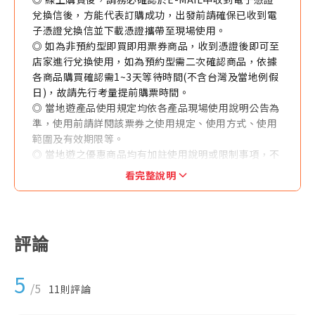
兌換信後，方能代表訂購成功，出發前請確保已收到電
子憑證兌換信並下載憑證攜帶至現場使用。
◎ 如為非預約型即買即用票券商品，收到憑證後即可至
店家進行兌換使用，如為預約型需二次確認商品，依據
各商品購買確認需1~3天等待時間(不含台灣及當地例假
日)，故請先行考量提前購票時間。
◎ 當地遊產品使用規定均依各產品現場使用說明公告為
準，使用前請詳閱該票券之使用規定、使用方式、使用
範圍及有效期限等。
◎ 當地遊之優惠商品均有加註使用說明或限制事項，不
得與其他優惠方案同時併用。
看完整說明
◎ 每筆訂購（以訂單編號為準）限發送一個聯絡人E-
MAIL，恕無法拆分商品數量後寄送不同E-MAIL。
◎ 訂購人與收件人須為同一人，本公司於寄件前得與收
件人聯繫確認收件人之地址及聯絡方式等資訊。
評論
◎ 本產品售價均為優惠售價。如各供應商於官網有不定
期優惠促銷售價可能低於本網站優惠售價，本公司恕無
5
法接受任何關於差價之退費要求。
/5
11
則評論
◎ 當地遊產品一經售出，指定日期或有標示使用效期產
品不得退換、改票，如無使用期限之產品依其退改規定