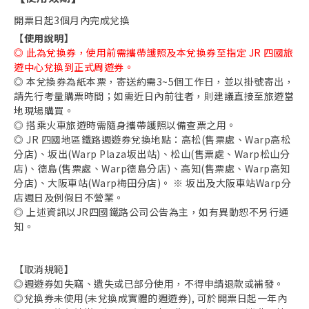
開票日起3個月內完成兌換
【使用說明】
◎ 此為兌換券，使用前需攜帶護照及本兌換券至指定 JR 四國旅
遊中心兌換到正式周遊券。
◎ 本兌換券為紙本票，寄送約需3~5個工作日，並以掛號寄出，
請先行考量購票時間；如需近日內前往者，則建議直接至旅遊當
地現場購買。
◎ 搭乘火車旅遊時需隨身攜帶護照以備查票之用。
◎ JR 四國地區鐵路週遊券兌換地點：高松(售票處、Warp高松
分店)、坂出(Warp Plaza坂出站)、松山(售票處、Warp松山分
店)、德島(售票處、Warp德島分店)、高知(售票處、Warp高知
分店)、大阪車站(Warp梅田分店)。 ※ 坂出及大阪車站Warp分
店週日及例假日不營業。
◎ 上述資訊以JR四國鐵路公司公告為主，如有異動恕不另行通
知。
【取消規範】
◎週遊券如失竊、遺失或已部分使用，不得申請退款或補發。
◎兌換券未使用(未兌換成實體的週遊券), 可於開票日起一年內