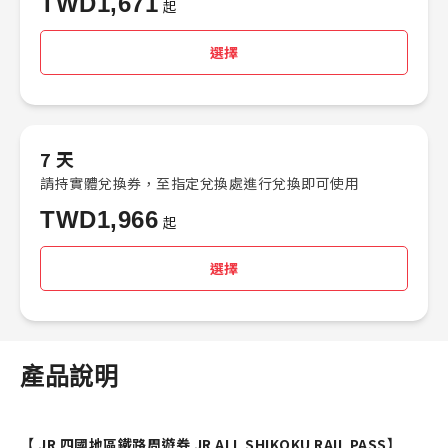
TWD
1,671
起
選擇
7 天
請持實體兌換券，至指定兌換處進行兌換即可使用
TWD
1,966
起
選擇
產品說明
【 JR 四國地區鐵路周遊券 JR ALL SHIKOKU RAIL PASS
】