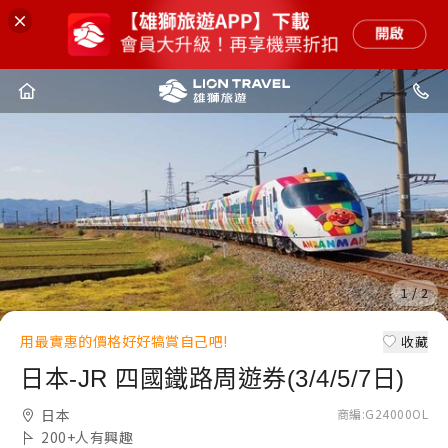
1
1
/
/
2
2
用最實惠的價格好好犒賞自己吧!
收藏
日本-JR 四國鐵路周遊券(3/4/5/7日)
日本
商編
:
G24000OL
200+
人有興趣