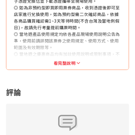
子憑證兌換信並下載憑證攜帶至現場使用。
◎ 如為非預約型即買即用票券商品，收到憑證後即可至
店家進行兌換使用，如為預約型需二次確認商品，依據
各商品購買確認需1~3天等待時間(不含台灣及當地例假
日)，故請先行考量提前購票時間。
◎ 當地遊產品使用規定均依各產品現場使用說明公告為
準，使用前請詳閱該票券之使用規定、使用方式、使用
範圍及有效期限等。
◎ 當地遊之優惠商品均有加註使用說明或限制事項，不
得與其他優惠方案同時併用。
看完整說明
◎ 每筆訂購（以訂單編號為準）限發送一個聯絡人E-
MAIL，恕無法拆分商品數量後寄送不同E-MAIL。
◎ 訂購人與收件人須為同一人，本公司於寄件前得與收
件人聯繫確認收件人之地址及聯絡方式等資訊。
評論
◎ 本產品售價均為優惠售價。如各供應商於官網有不定
期優惠促銷售價可能低於本網站優惠售價，本公司恕無
法接受任何關於差價之退費要求。
◎ 當地遊產品一經售出，指定日期或有標示使用效期產
品不得退換、改票，如無使用期限之產品依其退改規定
辦理之，且需憑原始購買憑證 （本網當初開立之旅行業
代收轉付收據）辦理，並請自行負擔往來郵資與匯費。