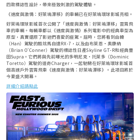
四款標誌性設計，帶來極致刺激的駕駛體驗。
《速度與激情：好萊塢漂移》的車輛已在好萊塢環球影城亮相。
好萊塢環球影城首次公開了「速度與激情：好萊塢漂移」雲霄飛
車的車輛。每輛車都以《速度與激情》系列電影中的經典車型為
原型，真實還原了影迷們喜愛的座駕。屆時，您將看到由韓
（Han）駕駛的酷炫馬自達RX-7，以及由布萊恩·奧康納
（Brian O'Conner）駕駛的標誌性日產Skyline GT-R和經典豐
田Supra。它們將與先前曝光的多明尼克·托萊多（Dominic
Toretto）駕駛的道奇Charger，一起馳騁在好萊塢環球影城首
個高速戶外雲霄飛車《速度與激情：好萊塢漂移》。此項目將於
今夏盛大開幕。
詳細介紹請點此