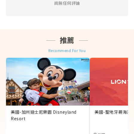
尚無任何評論
◎ 訂購本網商品須遵守本公司會員規定，不得轉售或以
不正之方式利用本網之商品或服務謀取個人利益，本公
司有權保留暫停或終止會員資格及使用本網各項服務之
權利，並依情節主動通報檢調單位。
◎ 上網服務產品(實體網卡、eSIM卡、Wifi分享機)提到
推薦
的公平使用原則（FUP）系指：為了維護網路連線品質
及公平使用原則，世界各國的電信公司有時會針對短時
Recommend For You
間內，使用極大網路流量之用戶進行流量管制，可能導
致無法上網或上網速度變慢。 (實際降速與否請依各產
品敘述為主)
◎ 建議您可視自身狀況自行決定是否投保個人旅遊平安
險，為您的旅程多一份保障。
美國-加州迪士尼樂園 Disneyland
美國-聖地牙哥海洋
Resort