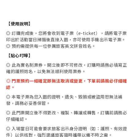
【使用說明】
◎ 訂購完成後，您將會收到電子票（e-ticket），請將電子票
印出於活動當日掃描後直接入園，亦可使用手機出示電子票。
◎ 預約需提供每一位參團旅客英文拼音姓名。
【貼心叮嚀】
◎ 此為實名制票券，開立後即不可修改，訂購時請務必填寫正
確的護照姓名，以免無法順利使用票券。
◎ 門票預約一經確定即無法取消或變更，下單前請務必仔細確
認。
◎ 本電子票為您入園的證明，遺失、毀損或被盜用恕無法補
發，請務必妥善保管。
◎ 此門票開立後不得更改、複製、轉讓或轉售，訂購前請務必
仔細確認。
◎ 入場當日可能會要求旅客出示身分證明（如：護照、有效證
件）以供核對，強烈建議旅客隨時攜帶以備不時之需。