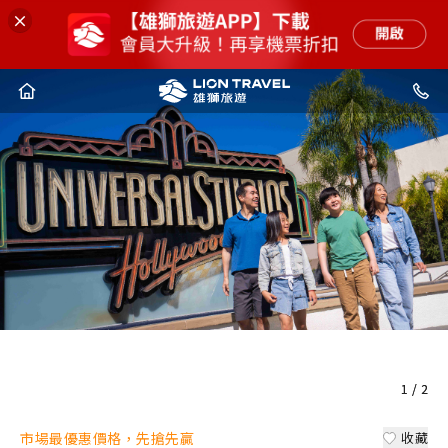
1
1
/
/
2
2
市場最優惠價格，先搶先贏
收藏