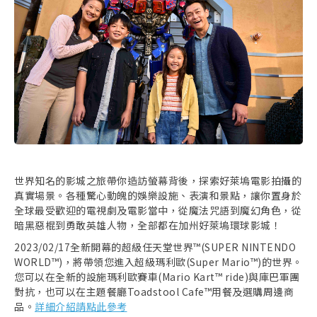
取消收藏
世界知名的影城之旅帶你造訪螢幕背後，探索好萊塢電影拍攝的
真實場景。各種驚心動魄的娛樂設施、表演和景點，讓你置身於
全球最受歡迎的電視劇及電影當中，從魔法咒語到魔幻角色，從
暗黑惡棍到勇敢英雄人物，全部都在加州好萊塢環球影城！
2023/02/17全新開幕的超級任天堂世界™(SUPER NINTENDO
WORLD™)，將帶領您進入超級瑪利歐(Super Mario™)的世界。
您可以在全新的設施瑪利歐賽車(Mario Kart™ ride)與庫巴軍團
對抗，也可以在主題餐廳Toadstool Cafe™用餐及選購周邊商
品。
詳細介紹請點此參考