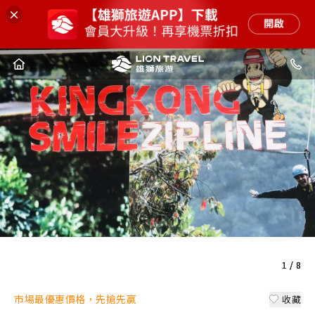
1
1
1
1
1
1
1
1
/
/
/
/
/
/
/
/
8
8
8
8
8
8
8
8
市場最優惠價格，先搶先贏
收藏