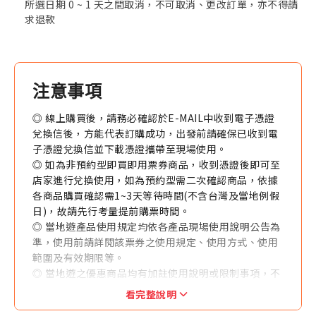
所選日期 0 ~ 1 天之間取消，不可取消、更改訂單，亦不得請
求退款
注意事項
◎ 線上購買後，請務必確認於E-MAIL中收到電子憑證
兌換信後，方能代表訂購成功，出發前請確保已收到電
子憑證兌換信並下載憑證攜帶至現場使用。
◎ 如為非預約型即買即用票券商品，收到憑證後即可至
店家進行兌換使用，如為預約型需二次確認商品，依據
各商品購買確認需1~3天等待時間(不含台灣及當地例假
日)，故請先行考量提前購票時間。
◎ 當地遊產品使用規定均依各產品現場使用說明公告為
準，使用前請詳閱該票券之使用規定、使用方式、使用
範圍及有效期限等。
◎ 當地遊之優惠商品均有加註使用說明或限制事項，不
得與其他優惠方案同時併用。
看完整說明
◎ 每筆訂購（以訂單編號為準）限發送一個聯絡人E-