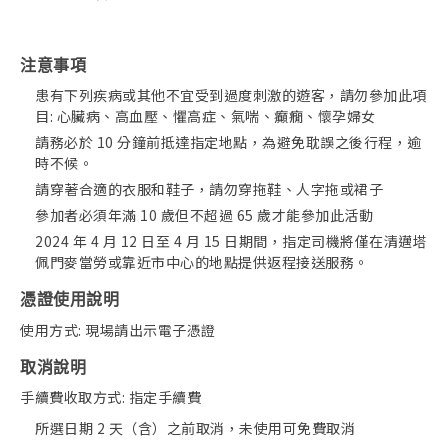
注意事項
患有下列疾病或其他不宜受到過度刺激的遊客，請勿參加此項
目: 心臟病、高血壓、懼高症、氣喘、癲癇、懷孕婦女
請務必於 10 分鐘前抵達指定地點，為避免耽誤之後行程，逾
時不候。
請穿著合適的衣服和鞋子，請勿穿拖鞋、人字拖或裙子
參加者必須年滿 10 歲但不超過 65 歲才能參加此活動
2024 年 4 月 12 日至 4 月 15 日期間，指定司機將僅在清邁塔
佩門麥當勞或靠近市中心的地點提供返程接送服務。
憑證使用說明
使用方式: 現場請出示電子憑證
取消說明
手續費收取方式: 指定手續費
所選日期 2 天（含）之前取消，未使用可免費取消