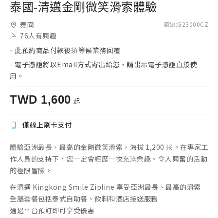
泰國-清邁金剛微笑滑索體驗
泰國
商編
:
G23000CZ
76
人有興趣
-
此預約商品付款後須等候業務回覆
-
電子憑證將以Email方式寄出給您，請出示電子憑證直接使
用。
TWD
1,600
起
僅線上刷卡支付
體驗亞洲最長、最高的金剛微笑滑索，海拔 1,200 米。在專家工
作人員的支持下，您一定會經歷一次充滿樂趣、令人興奮的活動
的極限冒險。
在清邁 Kingkong Smile Zipline 享受亞洲最長、最高的滑索
全膳套餐包括泰式自助餐、飲料和酒店接送服務
通過平台預訂即可享受優惠