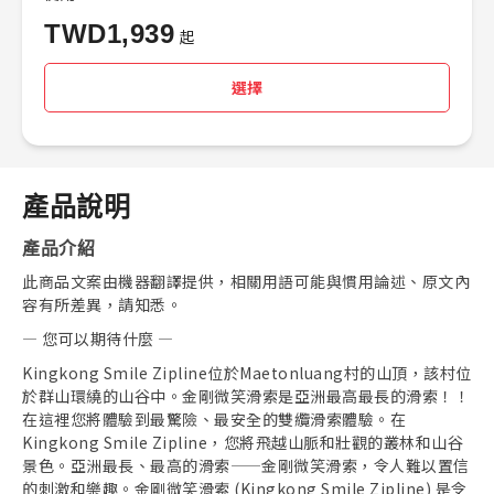
TWD
1,939
起
選擇
產品說明
產品介紹
此商品文案由機器翻譯提供，相關用語可能與慣用論述、原文內
容有所差異，請知悉。
— 您可以期待什麼 —
Kingkong Smile Zipline位於Maetonluang村的山頂，該村位
於群山環繞的山谷中。金剛微笑滑索是亞洲最高最長的滑索！！
在這裡您將體驗到最驚險、最安全的雙纜滑索體驗。在
Kingkong Smile Zipline，您將飛越山脈和壯觀的叢林和山谷
景色。亞洲最長、最高的滑索——金剛微笑滑索，令人難以置信
的刺激和樂趣。金剛微笑滑索 (Kingkong Smile Zipline) 是令