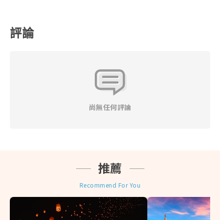
MAIL，恕無法拆分商品數量後寄送不同E-MAIL。
◎ 訂購人與收件人須為同一人，本公司於寄件前得與收
件人聯繫確認收件人之地址及聯絡方式等資訊。
評論
◎ 本產品售價均為優惠售價。如各供應商於官網有不定
期優惠促銷售價可能低於本網站優惠售價，本公司恕無
法接受任何關於差價之退費要求。
◎ 當地遊產品一經售出，指定日期或有標示使用效期產
品不得退換、改票，如無使用期限之產品依其退改規定
辦理之，且需憑原始購買憑證 （本網當初開立之旅行業
代收轉付收據）辦理，並請自行負擔往來郵資與匯費。
尚無任何評論
◎ 訂購本網商品須遵守本公司會員規定，不得轉售或以
不正之方式利用本網之商品或服務謀取個人利益，本公
司有權保留暫停或終止會員資格及使用本網各項服務之
權利，並依情節主動通報檢調單位。
◎ 上網服務產品(實體網卡、eSIM卡、Wifi分享機)提到
推薦
的公平使用原則（FUP）系指：為了維護網路連線品質
及公平使用原則，世界各國的電信公司有時會針對短時
Recommend For You
間內，使用極大網路流量之用戶進行流量管制，可能導
致無法上網或上網速度變慢。 (實際降速與否請依各產
品敘述為主)
◎ 建議您可視自身狀況自行決定是否投保個人旅遊平安