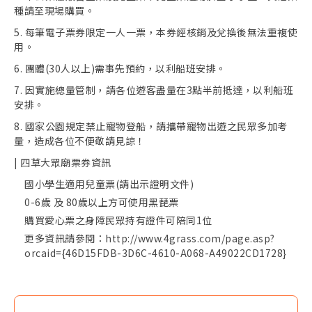
種請至現場購買。
5. 每筆電子票券限定一人一票，本券經核銷及兌換後無法重複使
用。
6. 團體(30人以上)需事先預約，以利船班安排。
7. 因實施總量管制，請各位遊客盡量在3點半前抵達，以利船班
安排。
8. 國家公園規定禁止寵物登船，請攜帶寵物出遊之民眾多加考
量，造成各位不便敬請見諒！
| 四草大眾廟票券資訊
國小學生適用兒童票(請出示證明文件)
0-6歲 及 80歲以上方可使用黑琵票
購買愛心票之身障民眾持有證件可陪同1位
更多資訊請參閱：http://www.4grass.com/page.asp?
orcaid={46D15FDB-3D6C-4610-A068-A49022CD1728}