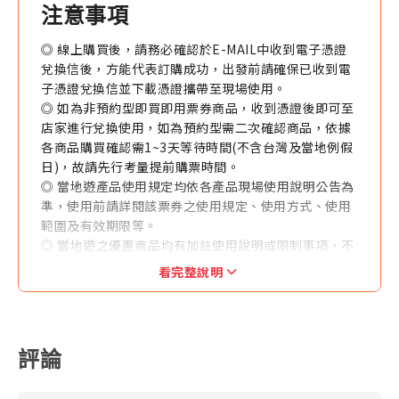
注意事項
◎ 線上購買後，請務必確認於E-MAIL中收到電子憑證
兌換信後，方能代表訂購成功，出發前請確保已收到電
子憑證兌換信並下載憑證攜帶至現場使用。
◎ 如為非預約型即買即用票券商品，收到憑證後即可至
店家進行兌換使用，如為預約型需二次確認商品，依據
各商品購買確認需1~3天等待時間(不含台灣及當地例假
日)，故請先行考量提前購票時間。
◎ 當地遊產品使用規定均依各產品現場使用說明公告為
準，使用前請詳閱該票券之使用規定、使用方式、使用
範圍及有效期限等。
◎ 當地遊之優惠商品均有加註使用說明或限制事項，不
得與其他優惠方案同時併用。
看完整說明
◎ 每筆訂購（以訂單編號為準）限發送一個聯絡人E-
MAIL，恕無法拆分商品數量後寄送不同E-MAIL。
◎ 訂購人與收件人須為同一人，本公司於寄件前得與收
件人聯繫確認收件人之地址及聯絡方式等資訊。
評論
◎ 本產品售價均為優惠售價。如各供應商於官網有不定
期優惠促銷售價可能低於本網站優惠售價，本公司恕無