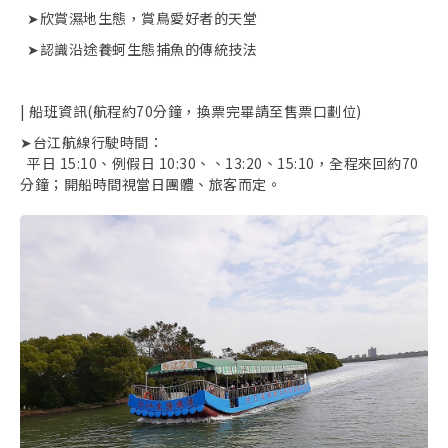
➤欣賞濕地生態，賞鳥愛好者的天堂
➤認識沿途養蚵生態捕魚的傳統技法
| 船班資訊(航程約70分鐘，換票完畢請至售票口劃位)
➤台江航線行駛時間：
平日 15:10、例假日 10:30、、13:20、15:10，全程來回約70
分鐘；開船時間視當日團體、旅客而定。