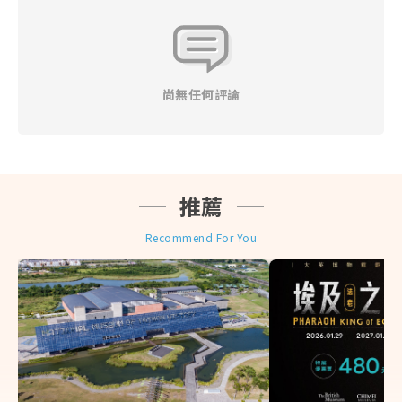
法接受任何關於差價之退費要求。
◎ 當地遊產品一經售出，指定日期或有標示使用效期產
品不得退換、改票，如無使用期限之產品依其退改規定
辦理之，且需憑原始購買憑證 （本網當初開立之旅行業
代收轉付收據）辦理，並請自行負擔往來郵資與匯費。
尚無任何評論
◎ 訂購本網商品須遵守本公司會員規定，不得轉售或以
不正之方式利用本網之商品或服務謀取個人利益，本公
司有權保留暫停或終止會員資格及使用本網各項服務之
權利，並依情節主動通報檢調單位。
◎ 上網服務產品(實體網卡、eSIM卡、Wifi分享機)提到
推薦
的公平使用原則（FUP）系指：為了維護網路連線品質
及公平使用原則，世界各國的電信公司有時會針對短時
Recommend For You
間內，使用極大網路流量之用戶進行流量管制，可能導
致無法上網或上網速度變慢。 (實際降速與否請依各產
品敘述為主)
◎ 建議您可視自身狀況自行決定是否投保個人旅遊平安
險，為您的旅程多一份保障。