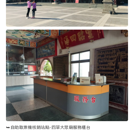
⮩自助取票機核銷站點-四草大眾廟服務櫃台