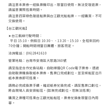
請注意本票券一經換票機印出，限當日使用，無法受理退票，
請留意實際搭乘時間。
請注意四草綠色隧道船票與台江觀光船船票，一經購買，不可
交換使用。
【台江觀光船】
➤台江航線行駛時間：
平日 15:10、例假日 10:30、、13:20、15:10，全程來回約
70分鐘；開船時間視當日團體、旅客而定。
洽詢電話：(06)2841610
營業地點：台南市安南區大眾路360號
請至指定合作兌換站點，自助掃描QR Code電子票劵，透過
自助取票機換取紙本票券，售票口完成劃位，並至候船室出示
紙本票券即可搭乘。
取消收藏
請務必完成換票手續，確認紙券兌換完成，請至售票口劃位，
將由現場人員安排船班。(如無完成劃位，恕無法搭乘)
購買之票種可搭乘台江觀光船船班，票券兌換後限當日內用
畢。