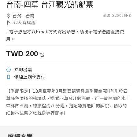
台南-四草 台江觀光船船票
台灣 - 台南
商編
:
G20006H8
52
人有興趣
-
電子憑證將以Email方式寄出給您，請出示電子憑證直接使
用。
TWD
200
起
立即出票
僅線上刷卡支付
【季節限定】10月至翌年3月黑面琵鷺賞鳥季開始囉!!有別於四
草綠色隧道的秘境感，搭乘四草台江觀光船，可一覽開闊的水上
森林四草湖，總航程約70分鐘，搭配導覽老師的解說，精彩的
紅樹林生態之旅就從這裡開始!
選擇方案