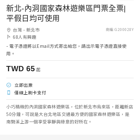
新北-內洞國家森林遊樂區門票全票|
平假日均可使用
台灣 - 新北市
商編
:
G200028Y
68
人有興趣
-
電子憑證將以Email方式寄出給您，請出示電子憑證直接使
用。
TWD
65
起
立即出票
僅線上刷卡支付
小巧精緻的內洞國家森林遊樂區，位於新北市烏來區，距離新店
50分鐘，可說是大台北地區交通最方便的國家森林遊樂區，是
南勢溪上游一個享受寧靜與綠意的好所在。