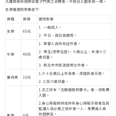
凡購買森林遊樂區電子門票之消費者，平假日入園享統一價。
各票種適用對象如下:
票種
票價
適用對象
1. 一般成人。
全票
65元
2. 平日、假日皆適用。
1. 軍警人員持有証件者。
2. 學生(憑學生證)，七歲以上，未滿十三
半票
40元
歲兒童。
3. 新北市市民憑證明文件者。
1.六十五歲以上年長者，憑國民身分證。
優待票
10元
2. 三至六歲兒童。
1.志工持有「志願服務榮譽卡」者，得免費
入園。
2.身心障礙易辨或持有身心障礙手冊者及其
監護人或必要之陪伴者一人，免費進入森
林遊樂區。
免票
0元