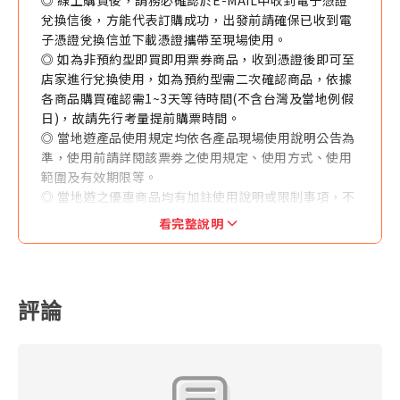
兌換信後，方能代表訂購成功，出發前請確保已收到電
子憑證兌換信並下載憑證攜帶至現場使用。
◎ 如為非預約型即買即用票券商品，收到憑證後即可至
店家進行兌換使用，如為預約型需二次確認商品，依據
各商品購買確認需1~3天等待時間(不含台灣及當地例假
日)，故請先行考量提前購票時間。
◎ 當地遊產品使用規定均依各產品現場使用說明公告為
準，使用前請詳閱該票券之使用規定、使用方式、使用
範圍及有效期限等。
◎ 當地遊之優惠商品均有加註使用說明或限制事項，不
得與其他優惠方案同時併用。
看完整說明
◎ 每筆訂購（以訂單編號為準）限發送一個聯絡人E-
MAIL，恕無法拆分商品數量後寄送不同E-MAIL。
◎ 訂購人與收件人須為同一人，本公司於寄件前得與收
件人聯繫確認收件人之地址及聯絡方式等資訊。
評論
◎ 本產品售價均為優惠售價。如各供應商於官網有不定
期優惠促銷售價可能低於本網站優惠售價，本公司恕無
法接受任何關於差價之退費要求。
◎ 當地遊產品一經售出，指定日期或有標示使用效期產
品不得退換、改票，如無使用期限之產品依其退改規定