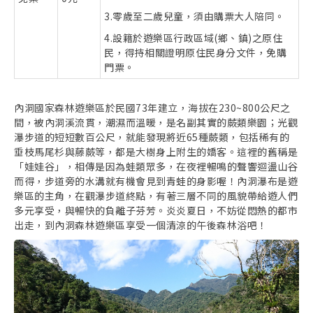
3.零歲至二歲兒童，須由購票大人陪同。
4.設籍於遊樂區行政區域(鄉、鎮)之原住
民，得持相關證明原住民身分文件，免購
門票。
內洞國家森林遊樂區於民國73年建立，海拔在230~800公尺之
間，被內洞溪流貫，潮濕而溫暖，是名副其實的蕨類樂園；光觀
瀑步道的短短數百公尺，就能發現將近65種蕨類，包括稀有的
垂枝馬尾杉與藤蕨等，都是大樹身上附生的嬌客。這裡的舊稱是
「娃娃谷」，相傳是因為蛙類眾多，在夜裡暢鳴的聲響迴盪山谷
而得，步道旁的水溝就有機會見到青蛙的身影喔！內洞瀑布是遊
樂區的主角，在觀瀑步道終點，有著三層不同的風貌帶給遊人們
多元享受，與暢快的負離子芬芳。炎炎夏日，不妨從悶熱的都市
出走，到內洞森林遊樂區享受一個清涼的午後森林浴吧！