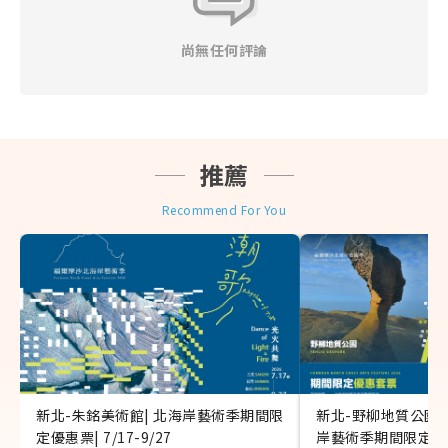
辦理之，且需憑原始購買憑證 （本網當初開立之旅行業
代收轉付收據）辦理，並請自行負擔往來郵資與匯費。
尚無任何評論
◎ 訂購本網商品須遵守本公司會員規定，不得轉售或以
不正之方式利用本網之商品或服務謀取個人利益，本公
司有權保留暫停或終止會員資格及使用本網各項服務之
權利，並依情節主動通報檢調單位。
◎ 上網服務產品(實體網卡、eSIM卡、Wifi分享機)提到
推薦
的公平使用原則（FUP）系指：為了維護網路連線品質
及公平使用原則，世界各國的電信公司有時會針對短時
Recommend For You
間內，使用極大網路流量之用戶進行流量管制，可能導
致無法上網或上網速度變慢。 (實際降速與否請依各產
品敘述為主)
◎ 建議您可視自身狀況自行決定是否投保個人旅遊平安
險，為您的旅程多一份保障。
新北-朱銘美術館| 北海岸藝術季期間限
新北-野柳地質公園&
定優惠票| 7/17-9/27
岸藝術季期間限定優惠票|