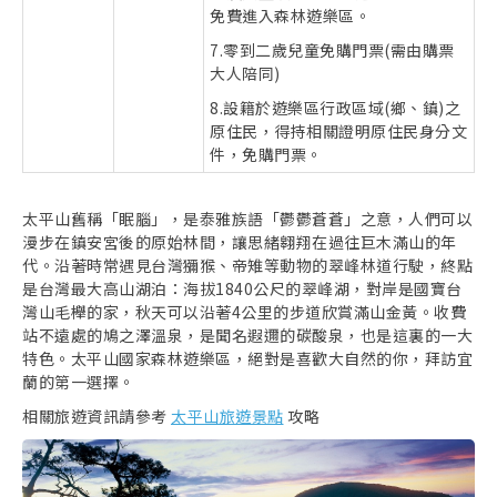
免費進入森林遊樂區。
7.零到二歲兒童免購門票(需由購票
大人陪同)
8.設籍於遊樂區行政區域(鄉、鎮)之
原住民，得持相關證明原住民身分文
件，免購門票。
太平山舊稱「眠腦」，是泰雅族語「鬱鬱蒼蒼」之意，人們可以
漫步在鎮安宮後的原始林間，讓思緒翱翔在過往巨木滿山的年
代。沿著時常遇見台灣獼猴、帝雉等動物的翠峰林道行駛，終點
是台灣最大高山湖泊：海拔1840公尺的翠峰湖，對岸是國寶台
灣山毛櫸的家，秋天可以沿著4公里的步道欣賞滿山金黃。收費
站不遠處的鳩之澤溫泉，是聞名遐邇的碳酸泉，也是這裏的一大
特色。太平山國家森林遊樂區，絕對是喜歡大自然的你，拜訪宜
蘭的第一選擇。
相關旅遊資訊請參考
太平山旅遊景點
攻略
取消收藏