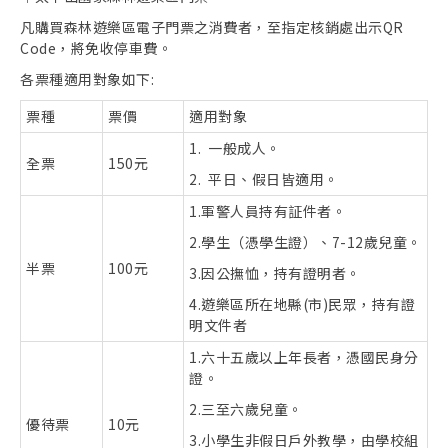
凡購買森林遊樂區電子門票之消費者，至指定核銷處出示QR
Code，將免收停車費。
各票種適用對象如下:
票種
票價
適用對象
1. 一般成人。
全票
150元
2. 平日、假日皆適用。
1.軍警人員持有証件者。
2.學生（憑學生證）、7-12歲兒童。
半票
100元
3.因公撫恤，持有證明者。
4.遊樂區所在地縣(市)民眾，持有證
明文件者
1.六十五歲以上年長者，憑國民身分
證。
2.三至六歲兒童。
優待票
10元
3.小學生非假日戶外教學，由學校組