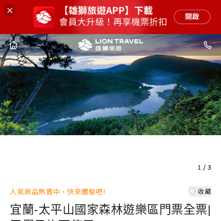
1
1
1
/
/
/
3
3
3
人氣商品熱賣中，快來體驗吧!
收藏
宜蘭-太平山國家森林遊樂區門票全票|