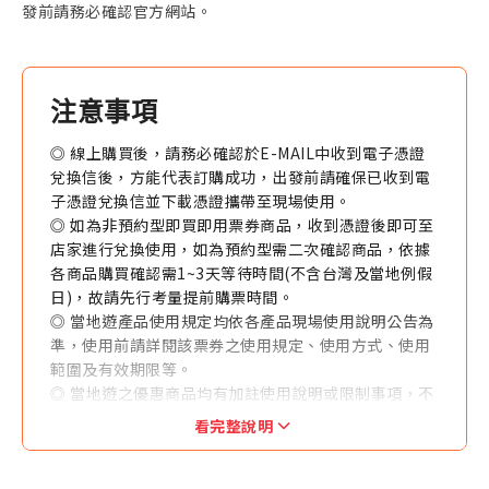
發前請務必確認官方網站。
注意事項
◎ 線上購買後，請務必確認於E-MAIL中收到電子憑證
兌換信後，方能代表訂購成功，出發前請確保已收到電
子憑證兌換信並下載憑證攜帶至現場使用。
◎ 如為非預約型即買即用票券商品，收到憑證後即可至
店家進行兌換使用，如為預約型需二次確認商品，依據
各商品購買確認需1~3天等待時間(不含台灣及當地例假
日)，故請先行考量提前購票時間。
◎ 當地遊產品使用規定均依各產品現場使用說明公告為
準，使用前請詳閱該票券之使用規定、使用方式、使用
範圍及有效期限等。
◎ 當地遊之優惠商品均有加註使用說明或限制事項，不
得與其他優惠方案同時併用。
看完整說明
◎ 每筆訂購（以訂單編號為準）限發送一個聯絡人E-
MAIL，恕無法拆分商品數量後寄送不同E-MAIL。
◎ 訂購人與收件人須為同一人，本公司於寄件前得與收