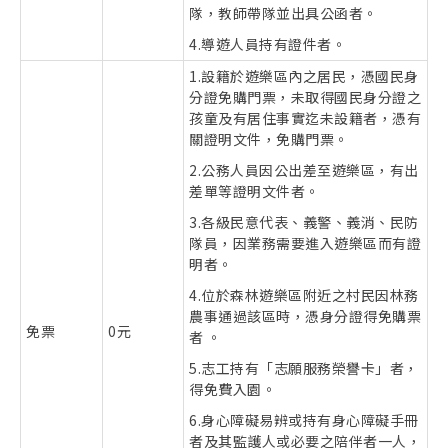
隊，教師帶隊並出具公函者。
4.導遊人員持有證件者。
1.設籍於遊樂區內之居民，憑國民身
分證免購門票，未取得國民身分證之
孩童及有居住事實迄未設籍者，憑有
關證明文件，免購門票。
2.公務人員因公出差至遊樂區，有出
差單等證明文件者。
3.各級民意代表、義警、義消、民防
隊員，因業務需要進入遊樂區而有證
明者。
4.位於森林遊樂區附近之村民因林務
農事通過該區時，憑身分證得免購票
免票
0元
者 。
5.志工持有「志願服務榮譽卡」者，
得免費入園。
6.身心障礙易辨或持有身心障礙手冊
者及其監護人或必要之陪伴者一人，