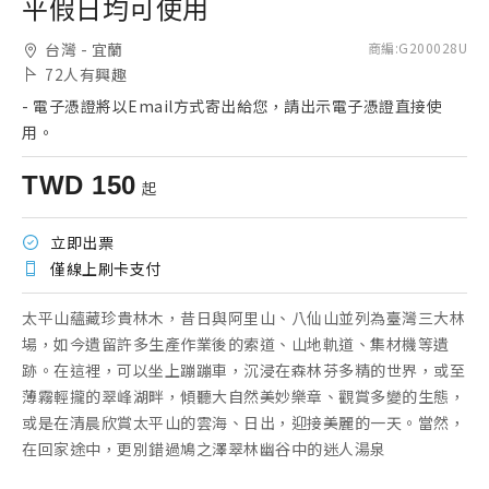
平假日均可使用
台灣 - 宜蘭
商編
:
G200028U
72
人有興趣
-
電子憑證將以Email方式寄出給您，請出示電子憑證直接使
用。
TWD
150
起
立即出票
僅線上刷卡支付
太平山蘊藏珍貴林木，昔日與阿里山、八仙山並列為臺灣三大林
場，如今遺留許多生產作業後的索道、山地軌道、集材機等遺
跡。在這裡，可以坐上蹦蹦車，沉浸在森林芬多精的世界，或至
薄霧輕攏的翠峰湖畔，傾聽大自然美妙樂章、觀賞多變的生態，
或是在清晨欣賞太平山的雲海、日出，迎接美麗的一天。當然，
在回家途中，更別錯過鳩之澤翠林幽谷中的迷人湯泉