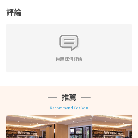
件人聯繫確認收件人之地址及聯絡方式等資訊。
評論
◎ 本產品售價均為優惠售價。如各供應商於官網有不定
期優惠促銷售價可能低於本網站優惠售價，本公司恕無
法接受任何關於差價之退費要求。
◎ 當地遊產品一經售出，指定日期或有標示使用效期產
品不得退換、改票，如無使用期限之產品依其退改規定
辦理之，且需憑原始購買憑證 （本網當初開立之旅行業
代收轉付收據）辦理，並請自行負擔往來郵資與匯費。
尚無任何評論
◎ 訂購本網商品須遵守本公司會員規定，不得轉售或以
不正之方式利用本網之商品或服務謀取個人利益，本公
司有權保留暫停或終止會員資格及使用本網各項服務之
權利，並依情節主動通報檢調單位。
◎ 上網服務產品(實體網卡、eSIM卡、Wifi分享機)提到
推薦
的公平使用原則（FUP）系指：為了維護網路連線品質
及公平使用原則，世界各國的電信公司有時會針對短時
Recommend For You
間內，使用極大網路流量之用戶進行流量管制，可能導
致無法上網或上網速度變慢。 (實際降速與否請依各產
品敘述為主)
◎ 建議您可視自身狀況自行決定是否投保個人旅遊平安
險，為您的旅程多一份保障。