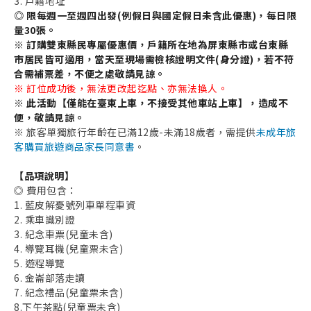
3. 戶籍地址
◎ 限每週一至週四出發(例假日與國定假日未含此優惠)，每日限
量30張。
※ 訂購雙東縣民專屬優惠價，戶籍所在地為屏東縣市或台東縣
市居民皆可適用，當天至現場需檢核證明文件(身分證)，若不符
合需補票差，不便之處敬請見諒。
※ 訂位成功後，無法更改起迄點、亦無法換人。
取消收藏
※ 此活動
【僅能在臺東上車，不接受其他車站上車】
，造成不
便，敬請見諒。
※ 旅客單獨旅行年齡在已滿12歲-未滿18歲者，需提供
未成年旅
客購買旅遊商品家長同意書
。
【品項說明】
◎ 費用包含：
1. 藍皮解憂號列車單程車資
2. 乘車識別證
3. 紀念車票(兒童未含)
4. 導覽耳機(兒童票未含)
5. 遊程導覽
6. 金崙部落走讀
7. 紀念禮品(兒童票未含)
8.下午茶點(兒童票未含)