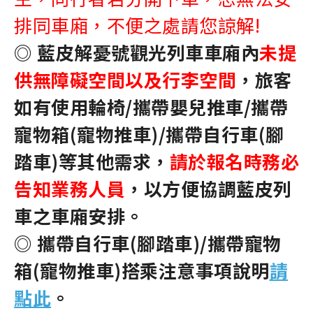
排同車廂，不便之處請您諒解!
◎ 藍皮解憂號觀光列車
車廂內
未提
供無障礙空間
以及行李空間
，旅客
如有使用輪椅/攜帶嬰兒推車/攜帶
寵物箱(寵物推車)/攜帶自行車(腳
踏車)等其他需求，
請於報名時務必
告知業務人員
，以方便協調藍皮列
車之車廂安排。
◎ 攜帶自行車(腳踏車)/攜帶寵物
箱(寵物推車)搭乘注意事項說明
請
點此
。