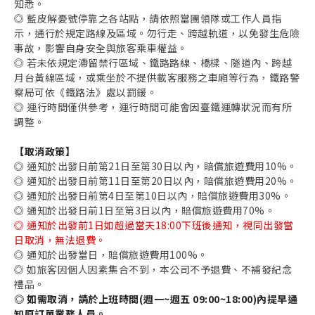
知悉。
◎ 藍皮解憂號停靠之各站點，請依照當團領隊或工作人員指
示，通行於規定路線及區域。勿行走、跨越軌道，以免發生危險
事故，影響自身安全與旅客乘車權益。
◎ 若未依規定滯留禁行區域、鐵路路線、橋樑、隧道內、跨越
月台黃線區域，或乘坐於不提供載客服務之車廂等行為，鐵路警
察局可依《鐵路法》處以罰鍰。
◎ 運行時間僅供參考，運行時間可能會因臺鐵運轉狀況而有所
調整。
【取消政策】
◎ 通知於出發日前第21日至第30日以內，賠償旅遊費用10%。
◎ 通知於出發日前第11日至第20日以內，賠償旅遊費用20%。
◎ 通知於出發日前第4日至第10日以內，賠償旅遊費用30%。
◎ 通知於出發日前1日至第3日以內，賠償旅遊費用70%。
◎ 通知於​出發前1日如超過當天18:00下班後通知，視同出發當
日取消，無法退費。
◎ 通知於出發當日，賠償旅遊費用100%。
◎ 如旅客因個人因素集合不到，本公司不予退費、不補發紀念
禮品。
◎ 如需取消，請於上班時間(週一~週五 09:00~18:00)內提早通
知原訂單業務人員。