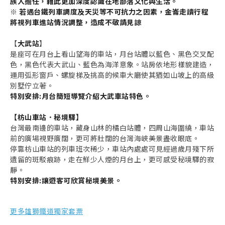
族人擔任，藉此更加深度認識在地部落文化與生活。
※ 若遇台鐵列車調度及天災等不可抗力之因素，金崙走讀行程
將視列車進站情況調整，造成不敬請見諒
【
大武站
】
是座可在月台上看山望海的車站，月台站體以藍色、黑色交叉配
色，黑色代表大武山、藍色為海洋意象。站房依地形樣貌建造，
運用弧形窗戶、螺旋梯及挑高的候車大廳使其猶如山坡上的高級
別墅佇立著。
特別安排:月台簡短導覽介紹大武車站特色。
【枋山車站．秘境驛】
台灣最南邊的車站，藏身山林的橘白站體，四周山海圍繞，車站
前的廣場視野廣闊，更可將壯闊的台灣海峽美景盡收眼底。
停靠枋山車站的列車班次稀少，車站內處處可見經過歲月殘下所
遺留的斑駁痕跡，走在鮮少人煙的月台上，更可感受秘境驛的寂
靜。
特別安排:讓遊客可欣賞秘境美景。
更多雄獅鐵道獨家套票