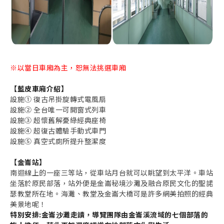
※以當日車廂為主，恕無法挑選車廂
【藍皮車廂介紹】
設施① 復古吊掛旋轉式電風扇
設施② 全台唯一可開窗式列車
設施③ 超懷舊解憂綠經典座椅
設施④ 超復古體驗手動式車門
設施⑤ 真空式廁所提升整潔度
【金崙站】
南迴線上的一座三等站，從車站月台就可以眺望到太平洋。車站
坐落於原民部落，站外便是金崙秘境沙灘及融合原民文化的聖諾
瑟教堂所在地。海灘、教堂及金崙大橋可是許多網美拍照的經典
美景地呢！
特別安排:金崙沙灘走讀，導覽團隊由金崙溪流域的七個部落的