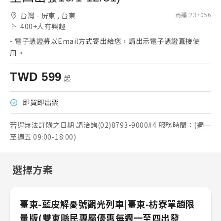
台灣 - 屏東 , 台東
商編
:
237056
400+
人有興趣
-
電子憑證將以Email方式寄出給您，請出示電子憑證直接使
用。
TWD
599
起
即買即出票
若遇無法訂購之日期 請洽詢(02)8793-9000#4 服務時間：(週一
至週五 09:00-18:00)
選擇方案
臺東-藍皮解憂號觀光列車|臺東-枋寮單趟限
量版(雙東縣民專屬優惠每週一至四出發