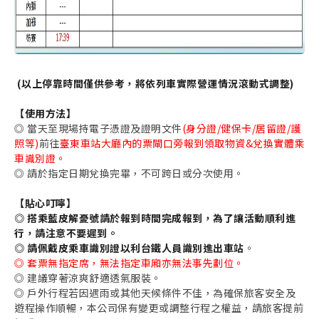
(以上停靠時間僅供參考，將依列車實際營運情況滾動式調整)
【使用方法】
◎ 當天至現場持電子憑證及證明文件
(身分證/健保卡/居留證/護
照等)
前往
臺東車站大廳內的票閘口旁報到領取物資&兌換實體乘
車識別證。
◎ 請於指定日期兌換完畢，不可跨日或分次使用。
【貼心叮嚀】
◎
搭乘藍皮解憂號請於報到時間完成報到，為了讓活動順利進
行，請注意不要遲到。
◎ 請佩戴皮乘車識別證以利台鐵人員識別進出車站
。
◎ 套票無指定席，無法指定車廂亦無法事先劃位。
◎ 建議穿著涼爽舒適透氣服裝。
◎ 戶外行程若因遇雨或其他天候條件不佳，為確保旅客安全及
遊程操作順暢，本公司保有變更或調整行程之權益，請旅客提前