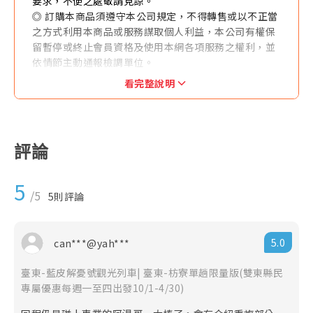
要求，不便之處敬請見諒。
◎ 訂購本商品須遵守本公司規定，不得轉售或以不正當
之方式利用本商品或服務謀取個人利益，本公司有權保
留暫停或終止會員資格及使用本網各項服務之權利，並
依情節主動通報檢調單位。
◎ 如因天候等不可抗拒之因素，店家保有更改及取消行
看完整說明
程之權利。
◎ 若對商品有疑問，請洽詢業務人員。
評論
5
/5
5
則評論
5.0
can***@yah***
臺東-藍皮解憂號觀光列車| 臺東-枋寮單趟限量版(雙東縣民
專屬優惠每週一至四出發10/1-4/30)