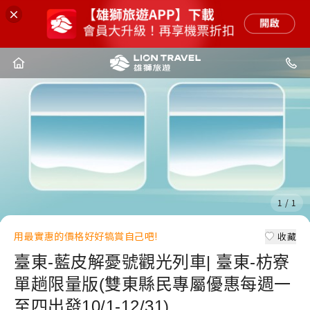
1
/
1
用最實惠的價格好好犒賞自己吧!
收藏
臺東-藍皮解憂號觀光列車| 臺東-枋寮
單趟限量版(雙東縣民專屬優惠每週一
至四出發10/1-12/31)