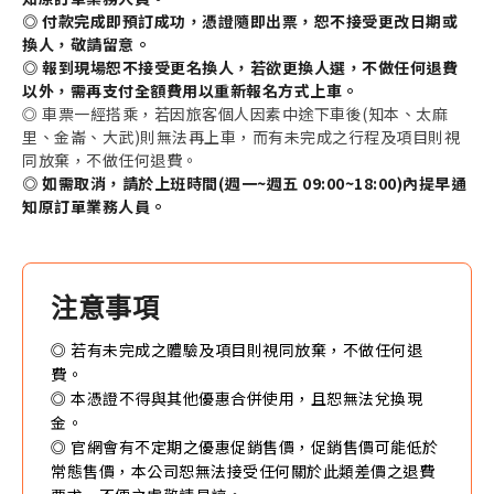
◎ 付款完成即預訂成功，憑證隨即出票
，恕不接受更改日期或
換人，敬請留意。
◎
報到現場恕不接受更名換人，若欲更換人選，不做任何退費
以外，需再支付全額費用以重新報名方式上車。
◎
車票一經搭乘，若因旅客個人因素中途下車後(
知本、太麻
里、金崙、大武
)則無法再上車，而有未完成之行程及項目則視
同放棄，不做任何退費。
◎ 如需取消，請於上班時間(週一~週五 09:00~18:00)內提早通
知原訂單業務人員。
注意事項
◎ 若有未完成之體驗及項目則視同放棄，不做任何退
費。
◎ 本憑證不得與其他優惠合併使用，且恕無法兌換現
金。
◎ 官網會有不定期之優惠促銷售價，促銷售價可能低於
常態售價，本公司恕無法接受任何關於此類差價之退費