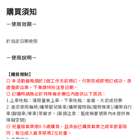
購買須知
－
使用效期
－
於指定日期使用
－
使用說明
－
【購買限制】
◎ 本活動最晚請於1個工作天前預訂，付款完成即預訂成功，憑
證隨即出票，下單請特別注意日期。
◎ 訂購時請務必於特殊需求欄位內提供以下資訊：
1.上車地點：僅限臺東上車，下車地點：金崙、大武或枋寮
2. 是否使用輪椅/攜帶嬰兒推車/攜帶寵物箱(寵物推車)/攜帶自行
車(腳踏車/單車)等需求。(敬請注意：藍皮解憂號車內未提供無
障礙空間)
◎ 兒童版套票限0-5歲購買，且須由已購買套票之成年旅客陪
同；每位成人最多限帶2位兒童。