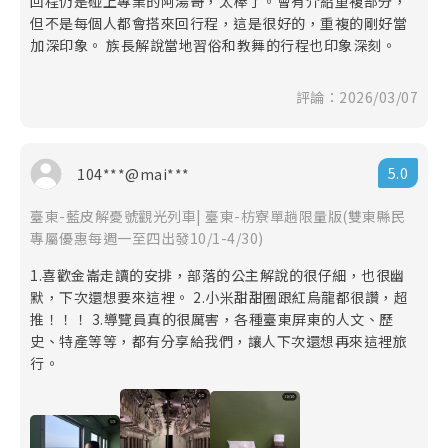
回程仍是碰上專業的阿湯哥，太棒了。會有介紹重複部分，
但不是每個人都會搭來回行程，這是很好的，重複的剛好當
加深印象。 族長解說當地習俗和教舞的行程也印象深刻。
評論：2026/03/07
5.0
104***@mai***
臺東-藍皮解憂號觀光列車| 臺東-枋寮單趟限量版(雙東縣民
專屬優惠每週一至四出發10/1-4/30)
1.喜歡金崙走讀的安排，部落的公主解說的很仔細，也很幽
默，下次還想要來這裡。 2.小米甜甜圈跟紅烏龍都很讚，超
推！！！ 3.導覽員真的很厲害，各種臺東屏東的人文、歷
史、特產等等，都有分享給我們，讓人下次還想再來這裡旅
行。