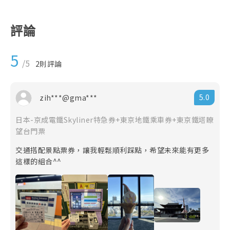
◎ 本國際票券一經售出，因故如需退換時，將依各國國
際票券相關退票規定為準，且需憑原始購買憑證 （本網
評論
當初開立之旅行業代收轉付收據）辦理，並請自行負擔
往來郵資與匯費。
5
◎ 本國際票券之優惠商品內容均有加註使用說明或限制
/5
2
則評論
事項，不得與其他優惠方案同時併用。
◎ 請注意：訂購本網商品須遵守本公司會員規定，不得
轉售或以不正之方式利用本網之商品或服務謀取個人利
5.0
zih***@gma***
益，本公司有權保留暫停或終止會員資格及使用本網各
項服務之權利，並依情節主動通報檢調單位。
日本-京成電鐵Skyliner特急券+東京地鐵乘車券+東京鐵塔瞭
◎ 本網站之票券售價均為優惠售價。但各供應商於官網
望台門票
會有不定期之優惠促銷售價，促銷售價可能低於本網站
優惠售價，本公司恕無法接受任何關於此類差價之退費
交通搭配景點票券，讓我輕鬆順利踩點，希望未來能有更多
要求，不便之處敬請見諒。
這樣的組合^^
※ 特別註明：如特別標示不可退換之國際票券，恕無法
接受任何方式之退換。
◎ 本次購買遊程類票券商品，其價格及訂購是否成功，
皆須經業務人員依您本次訂購須求之書面回覆內容為
準。
注意：本項商品於本公司網站下單及完成付款，並未表