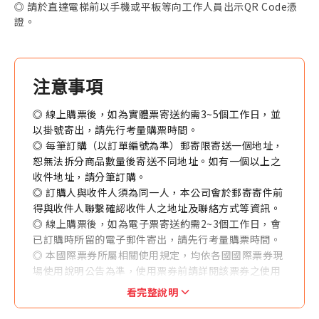
◎ 請於直達電梯前以手機或平板等向工作人員出示QR Code憑
證。
注意事項
◎ 線上購票後，如為實體票寄送約需3~5個工作日，並
以掛號寄出，請先行考量購票時間。
◎ 每筆訂購（以訂單編號為準）郵寄限寄送一個地址，
恕無法拆分商品數量後寄送不同地址。如有一個以上之
收件地址，請分筆訂購。
◎ 訂購人與收件人須為同一人，本公司會於郵寄寄件前
得與收件人聯繫確認收件人之地址及聯絡方式等資訊。
◎ 線上購票後，如為電子票寄送約需2~3個工作日，會
已訂購時所留的電子郵件寄出，請先行考量購票時間。
◎ 本國際票券所屬相關使用規定，均依各國國際票券現
場使用說明公告為準，使用票券前請詳閱該票券之使用
規定、使用範圍及有效期限等。
看完整說明
◎ 本國際票券不得兌換現金或找零，逾期、撕開者，恕
無法接受任何方式之更換或退費。