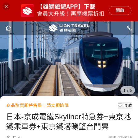
1
1
1
1
1
/
/
/
/
/
5
5
5
5
5
商品熱賣即將售罄，請立即搶購
收藏
日本-京成電鐵Skyliner特急券+東京地
鐵乘車券+東京鐵塔瞭望台門票
日本
商編
:
22N019