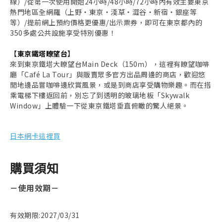
線）/從第一次使用開始24小時/48小時/72小時內有效主要東京
熱門地區全網羅（上野・東京・淺草・澀谷・新宿・銀座等
等）/提前網上預約價格更優惠/出示票券，即可在東京都內的
350多處公共設施享受特別優惠！
【
東京鐵塔瞭望台
】
來到東京鐵塔大瞭望台Main Deck（150ｍ），這裡有瞭望咖啡
廳「Café La Tour」與販賣眾多官方出品周邊的商店，歡迎悠
閒地邊品嘗咖啡邊欣賞風景，或是到商店享受購物樂趣。而在搭
乘電梯下樓返回前，別忘了到透明的玻璃地板「Skywalk
Window」上體驗一下從東京鐵塔垂直俯瞰的驚人絕景。
日本網卡這裡買
購買須知
－
使用效期
－
有效期限:2027/03/31