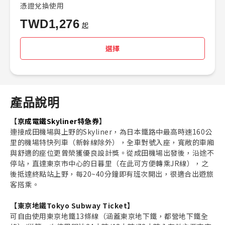
憑證兌換使用
TWD
1,276
起
選擇
產品說明
【
京成電鐵Skyliner特急券
】
連接成田機場與上野的Skyliner，為日本鐵路中最高時速160公
里的機場特快列車（新幹線除外），全車對號入座，寬敞的車廂
與舒適的座位更曾榮獲優良設計獎。從成田機場出發後，沿途不
停站，直達東京市中心的日暮里（在此可方便轉乘JR線），之
後抵達終點站上野，每20~40分鐘即有班次開出，很適合出遊旅
客搭乘。
【東京地鐵Tokyo Subway Ticket】
可自由使用東京地鐵13條線（涵蓋東京地下鐵，都營地下鐵全