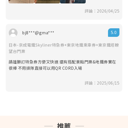
示購買成功，須由業務人員回覆告知訊息為主。
◎ 本國際票券所載之線上優惠價格，恕不適用其他非線
評論：2026/04/25
上立即付款方式購買。因未能於線上立即完成付款者，
系統將於稽核後自動取消該筆訂單。如仍需購買者，請
重新點選所需商品及線上訂購、付款流程。
5.0
bj8***@gma***
◎ 遊程類票券商品(租車、接送、一日遊或二日遊以
上)，非本公司自行包裝行程，皆屬代理銷售，訂單下訂
日本-京成電鐵Skyliner特急券+東京地鐵乘車券+東京鐵塔瞭
後預訂流程需2~3個工作天(不含例假日)，故
請先行考量
望台門票
購票時間
。
◎ 建議您可視自身狀況自行決定是否投保個人旅遊平安
請雄獅訂特急券方便又快速 還有搭配景點門票&地鐵券實在
險，為您的旅程多一份保障。
參考內容
很棒 不用排隊直接可以用QR CORD入場
◎ 本網站所有促銷活動，包括但不限於贈品、禮券、折
扣等皆不適用於同業網，如遇爭議時本公司保有最終解
評論：2025/06/15
釋權。
◎ 上網服務產品(實體網卡、eSIM卡、Wifi分享機)提到
的公平使用原則（FUP）系指：為了維護網路連線品質
及公平使用原則，世界各國的電信公司有時會針對短時
間內，使用極大網路流量之用戶進行流量管制，可能導
致無法上網或上網速度變慢。 (實際降速與否請依各產
品敘述為主)
推薦