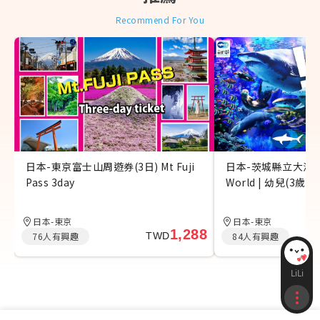
◆
日韓優惠券免費領取：
Recommend For You
日本-東京富士山周遊券(3日) Mt Fuji
日本-茨城縣立大洗水
Pass 3day
World | 幼兒(3歲-5
日本-東京
日本-東京
1,288
76
人有興趣
TWD
84
人有興趣
LiLi
收藏