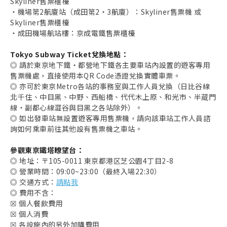
Skyliner售票櫃檯
・機場第2航廈站（成田第2・3航廈）：Skyliner售票機 或
Skyliner售票櫃檯
・成田機場航站樓：京成電鐵售票櫃檯
Tokyo Subway Ticket兌換地點：
◎ 請於東京地下鐵・都營地下鐵各主要車站內設置的遊客專用
售票機處，直接使用本QR Code憑證兌換實體車票。
◎ 亦可於東京Metro各站的事務室與工作人員兌換（日比谷線
北千住、中目黑、中野、西船橋、代代木上原、和光市、半蔵門
線・副都心線澀谷與目黑之各站除外）。
取消收藏
◎ 如出發車站無設置遊客專用售票機，請向該車站工作人員諮
詢如何乘車前往其他設有售票機之車站。​​​
參觀東京鐵塔瞭望台：
◎ 地址：〒105-0011 東京都港区芝公園4丁目2-8
◎ 營業時間：09:00~23:00（最終入場22:30）
◎ 交通方式：
請點我
◎ 費用不含：
☒ 個人餐飲費用
☒ 個人消費
☒ 各設施內的另外加購費用