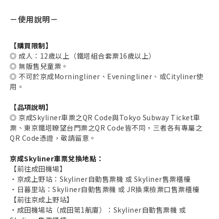
－
使用說明
－
【購買限制】
◎ 成人：12歲以上（鐵塔組合套票16歲以上）
◎ 無販售兒童票。
◎ 不可於京成Morningliner、Eveningliner、或Cityliner使
用。
【品項說明】
◎ 京成Skyliner車票之QR Code與Tokyo Subway Ticket車
票、東京鐵塔瞭望台門票之QR Code皆不同，三者各有專屬之
QR Code憑證，敬請留意。
京成Skyliner車票兌換地點：
【前往成田機場】
・京成上野站：Skyliner自動售票機 或 Skyliner售票櫃檯
・日暮里站：Skyliner自動售票機 或 JR換乘檢票口售票櫃檯
【前往京成上野站】
・成田機場站（成田第1航廈）：Skyliner自動售票機 或