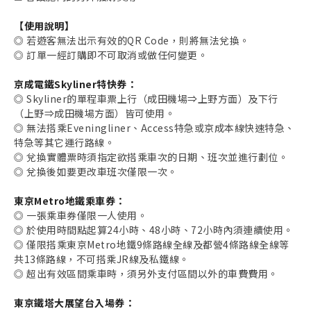
【使用說明】
◎ 若遊客無法出示有效的QR Code，則將無法兌換。
◎ 訂單一經訂購即不可取消或做任何變更。
京成電鐵Skyliner特快券：
◎ Skyliner的單程車票上行（成田機場⇒上野方面）及下行
（上野⇒成田機場方面）皆可使用。
◎ 無法搭乘Eveningliner、Access特急或京成本線快速特急、
特急等其它運行路線。
◎ 兌換實體票時須指定欲搭乘車次的日期、班次並進行劃位。
◎ 兌換後如要更改車班次僅限一次。
東京Metro地鐵乘車券：
◎ 一張乘車券僅限一人使用。
◎ 於使用時間點起算24小時、48小時、72小時內須連續使用。
◎ 僅限搭乘東京Metro地鐵9條路線全線及都營4條路線全線等
共13條路線，不可搭乘JR線及私鐵線。
◎ 超出有效區間乘車時，須另外支付區間以外的車費費用。
東京鐵塔大展望台入場券：