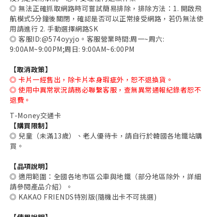
◎ 無法正確抓取網路時可嘗試簡易排除，排除方法：1. 開啟飛
航模式5分鐘後關閉，確認是否可以正常接受網路，若仍無法使
用請進行 2. 手動選擇網路SK
◎ 客服ID:@574oyyjo。客服營業時間:周一~周六:
9:00AM~9:00PM;周日: 9:00AM~6:00PM
【取消政策】
◎ 卡片一經售出，除卡片本身瑕疵外，恕不退換貨。
◎ 使用中異常狀況請務必聯繫客服，查無異常通報紀錄者恕不
退費。
T-Money交通卡
【購買限制】
◎ 兒童（未滿13歲）、老人優待卡，請自行於韓國各地鐵站購
買。
【品項說明】
◎ 適用範圍：全國各地市區公車與地鐵（部分地區除外，詳細
請參閱產品介紹）。
◎ KAKAO FRIENDS特別版(隨機出卡不可挑選)
【使用說明】