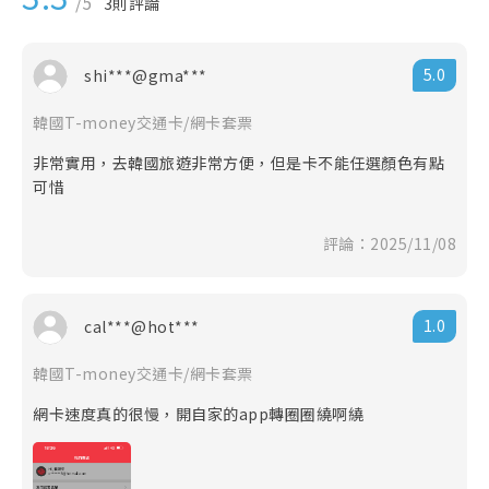
/5
3
則評論
事項，不得與其他優惠方案同時併用。
◎ 請注意：訂購本網商品須遵守本公司會員規定，不得
轉售或以不正之方式利用本網之商品或服務謀取個人利
5.0
shi***@gma***
益，本公司有權保留暫停或終止會員資格及使用本網各
項服務之權利，並依情節主動通報檢調單位。
韓國T-money交通卡/網卡套票
◎ 本網站之票券售價均為優惠售價。但各供應商於官網
會有不定期之優惠促銷售價，促銷售價可能低於本網站
非常實用，去韓國旅遊非常方便，但是卡不能任選顏色有點
優惠售價，本公司恕無法接受任何關於此類差價之退費
可惜
要求，不便之處敬請見諒。
※ 特別註明：如特別標示不可退換之國際票券，恕無法
評論：2025/11/08
接受任何方式之退換。
◎ 本次購買遊程類票券商品，其價格及訂購是否成功，
皆須經業務人員依您本次訂購須求之書面回覆內容為
準。
1.0
cal***@hot***
注意：本項商品於本公司網站下單及完成付款，並未表
示購買成功，須由業務人員回覆告知訊息為主。
韓國T-money交通卡/網卡套票
◎ 本國際票券所載之線上優惠價格，恕不適用其他非線
網卡速度真的很慢，開自家的app轉圈圈繞啊繞
上立即付款方式購買。因未能於線上立即完成付款者，
系統將於稽核後自動取消該筆訂單。如仍需購買者，請
重新點選所需商品及線上訂購、付款流程。