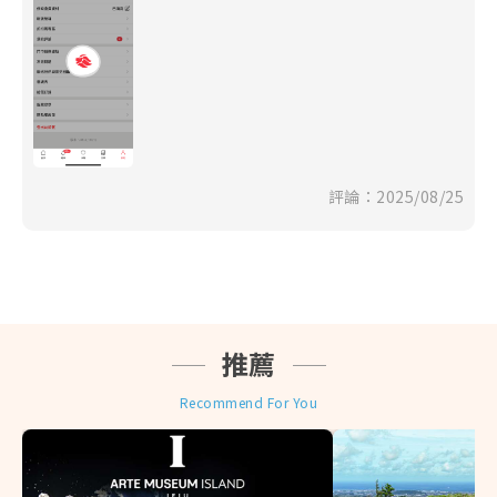
◎ 遊程類票券商品(租車、接送、一日遊或二日遊以
上)，非本公司自行包裝行程，皆屬代理銷售，訂單下訂
後預訂流程需2~3個工作天(不含例假日)，故
請先行考量
購票時間
。
◎ 建議您可視自身狀況自行決定是否投保個人旅遊平安
險，為您的旅程多一份保障。
參考內容
◎ 本網站所有促銷活動，包括但不限於贈品、禮券、折
扣等皆不適用於同業網，如遇爭議時本公司保有最終解
釋權。
評論：2025/08/25
◎ 上網服務產品(實體網卡、eSIM卡、Wifi分享機)提到
的公平使用原則（FUP）系指：為了維護網路連線品質
及公平使用原則，世界各國的電信公司有時會針對短時
間內，使用極大網路流量之用戶進行流量管制，可能導
致無法上網或上網速度變慢。 (實際降速與否請依各產
品敘述為主)
推薦
◆
日韓優惠券免費領取：
Recommend For You