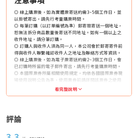
注意事項
◎ 線上購票後，如為實體票寄送約需3~5個工作日，並
以掛號寄出，請先行考量購票時間。
◎ 每筆訂購（以訂單編號為準）郵寄限寄送一個地址，
恕無法拆分商品數量後寄送不同地址。如有一個以上之
收件地址，請分筆訂購。
◎ 訂購人與收件人須為同一人，本公司會於郵寄寄件前
得與收件人聯繫確認收件人之地址及聯絡方式等資訊。
◎ 線上購票後，如為電子票寄送約需2~3個工作日，會
已訂購時所留的電子郵件寄出，請先行考量購票時間。
◎ 本國際票券所屬相關使用規定，均依各國國際票券現
場使用說明公告為準，使用票券前請詳閱該票券之使用
規定、使用範圍及有效期限等。
看完整說明
◎ 本國際票券不得兌換現金或找零，逾期、撕開者，恕
無法接受任何方式之更換或退費。
◎ 本國際票券一經售出，因故如需退換時，將依各國國
際票券相關退票規定為準，且需憑原始購買憑證 （本網
評論
當初開立之旅行業代收轉付收據）辦理，並請自行負擔
往來郵資與匯費。
3.3
◎ 本國際票券之優惠商品內容均有加註使用說明或限制