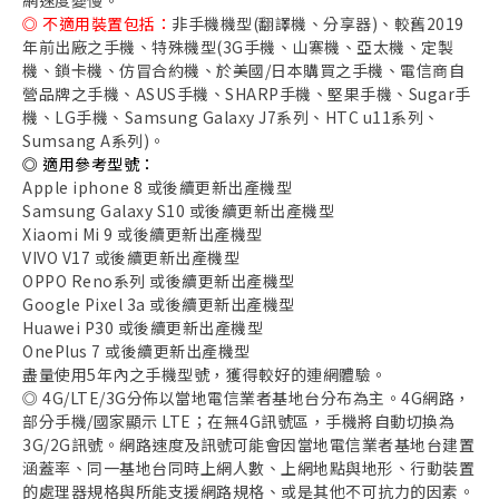
◎ 不適用裝置包括：
非手機機型(翻譯機、分享器)、較舊2019
年前出廠之手機、特殊機型(3G手機、山寨機、亞太機、定製
機、鎖卡機、仿冒合約機、於美國/日本購買之手機、電信商自
營品牌之手機、ASUS手機、SHARP手機、堅果手機、Sugar手
機、LG手機、Samsung Galaxy J7系列、HTC u11系列、
Sumsang A系列)。
◎ 適用參考型號：
Apple iphone 8 或後續更新出產機型
Samsung Galaxy S10 或後續更新出產機型
Xiaomi Mi 9 或後續更新出產機型
VIVO V17 或後續更新出產機型
OPPO Reno系列 或後續更新出產機型
Google Pixel 3a 或後續更新出產機型
Huawei P30 或後續更新出產機型
OnePlus 7 或後續更新出產機型
盡量使用5年內之手機型號，獲得較好的連網體驗。
◎ 4G/LTE/3G分佈以當地電信業者基地台分布為主。4G網路，
部分手機/國家顯示 LTE；在無4G訊號區，手機將自動切換為
3G/2G訊號。網路速度及訊號可能會因當地電信業者基地台建置
涵蓋率、同一基地台同時上網人數、上網地點與地形、行動裝置
的處理器規格與所能支援網路規格、或是其他不可抗力的因素。