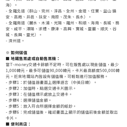
海）。
- 全羅北道（群山、完州、淳昌、全州、金堤、任實、益山 鎮
安、高敞、井邑、扶安、南原、茂朱、長水）。
- 全羅南道（麗水、木浦、光陽、羅州、和順、海南、長城、務
安、咸平、潭陽、求禮、康津、高興、寶城、靈巖、順天、谷
城、長興、靈光）。
- 濟州道。
※ 如何儲值
■ 地鐵售票處或自動售票機：
當T-money交通卡餘額不足時，可在販售處以現金儲值，最少
1,000韓元，最多可儲值90,000韓元，卡片最高額度500,000韓
元。近來地鐵站內皆設有儲值機，可輕鬆進行加值服務。
- 步驟1：於儲值器畫面上選擇語言（中英日韓）。
- 步驟2：加值時，點選交通卡片圖示。
- 步驟3：在儲值標示處放上交通卡。
- 步驟4：選擇儲值金額。
- 步驟5：放入符合所選擇金額的紙鈔。
- 步驟6：完成儲值後，確認畫面上顯示的儲值前後金額並取出
卡片。
■ 便利商店：