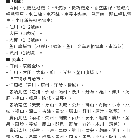
■ 地鐵：
- 首爾、京畿道地鐵（1~9號線 、機場鐵路、新盆唐線、議政府
輕軌電車、水仁線、京春線、京義中央線、盆唐線、龍仁輕軌電
車、牛耳新設輕軌電車）。
- 仁川（1~2號線）
- 大田（1號線）。
- 大邱（1~3號線）。
- 釜山廣域市（地鐵1~4號線、釜山-金海輕軌電車、東海線）。
- 光州（1號線）。
■ 公車：
- 首爾、京畿全區。
- 仁川、大田、大邱、蔚山、光州、釜山廣域市。
- 世宗特別自治市。
- 江原道（春川、原州、江陵、橫城）。
- 忠清北道（忠州、永同、清州、沃川、丹陽、堤川、鎮川、清
原、槐山、報恩、陰城、曾坪）。
- 忠清南道（天安、牙山、洪城、公州、論山、青陽、保寧、燕
岐、禮山、錦山、扶餘、泰安、瑞山、舒川、唐津、雞龍）。
- 慶尚北道（浦項、榮州、聞慶、尚州、安東、龜尾、慶州、金
泉、蔚珍、義城、慶山、醴泉、鬱陵、漆谷、永川、清道）。
- 慶尚南道（統營、巨濟、昌原、梁山、咸安、密陽、泗川、山
清、河東、昌寧、咸陽、晉州、固城、居昌、南海、陝川、金