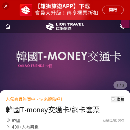
1
1
/
/
2
2
人氣商品熱賣中，快來體驗吧!
收藏
韓國T-money交通卡/網卡套票
韓國
商編
:
18D069
400+
人有興趣