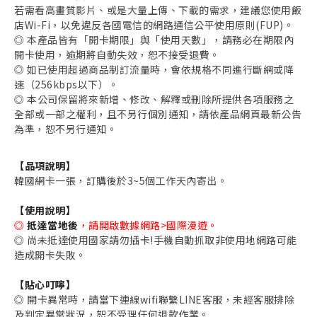
若需看高畫質影片、或是大量上傳、下載的需求，建議您使用飯
店Wi-Fi，以免違反各國電信的網路通信公平使用原則(FUP)。
◎ 本產品皆有「開卡期限」與「使用天數」，請務必在期限內
開卡使用，逾期將自動失效，恕不接受退費。
◎ 如已使用超過商品制訂流量時，會依規格不同進行斷網或降
速（256kbps以下）。
◎ 本公司保留將來新增、修改、解釋或刪除所提供各項服務之
全部或一部之權利，且不另行個別通知，請依產品網頁最新公告
為準，恕不另行通知。
【品項說明】
韓國網卡一張，訂購後於3~5個工作天內寄出。
【使用說明】
◎
抵達當地後
，請開啟數據網路>國際漫遊。
◎ 尚未抵達使用國家請勿插卡!手機自動抓取非使用地網路可能
造成開卡失敗。
【貼心叮嚀】
◎ 開卡異常時，請當下連線wifi聯繫LINE客服，未經客服排除
及判定異常狀況，恕不受理任何退款作業。