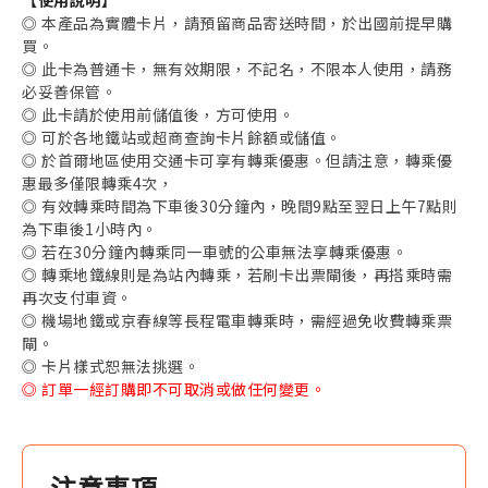
◎ 本產品為實體卡片，請預留商品寄送時間，於出國前提早購
買。
◎ 此卡為普通卡，無有效期限，不記名，不限本人使用，請務
必妥善保管。
◎ 此卡請於使用前儲值後，方可使用。
◎ 可於各地鐵站或超商查詢卡片餘額或儲值。
◎ 於首爾地區使用交通卡可享有轉乘優惠。但請注意，轉乘優
惠最多僅限轉乘4次，
◎ 有效轉乘時間為下車後30分鐘內，晚間9點至翌日上午7點則
為下車後1小時內。
◎ 若在30分鐘內轉乘同一車號的公車無法享轉乘優惠。
◎ 轉乘地鐵線則是為站內轉乘，若刷卡出票閘後，再搭乘時需
再次支付車資。
◎ 機場地鐵或京春線等長程電車轉乘時，需經過免收費轉乘票
閘。
◎ 卡片樣式恕無法挑選。
◎ 訂單一經訂購即不可取消或做任何變更。