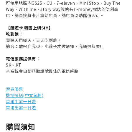
可使用地區內GS25、CU、7-eleven、Mini Stop、Buy The
Way、With me、story way等貼有T-money標誌的便利商
店，請直接將卡片拿給店員，請店員協助儲值即可。
【酷遊卡 韓國上網SIM】
吃到飽：
買幾天用幾天，天天吃到飽。
適合：放飛自我型，小孩子才做選擇，我通通都要!!
電信服務提供商：
SK、KT
※系統會自動抓取訊號最佳的電信網路
票券優惠
機場接送(中文駕駛)
首爾出發一日遊
首爾出發一日遊
購買須知