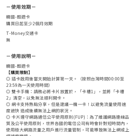
－
使用效期
－
韓國-酷遊卡
購買日起至少2個月效期
T-Money交通卡
無
－
使用說明
－
韓國-酷遊卡
【購買限制】
◎ 插卡啟用後當天開始計算第一天。（按照台灣時間00:00至
23:59為一天使用時間）
◎ 雙卡手機：請務必將卡片放置於，「卡槽1」，並將「卡槽
2」清空，以免無法順利開卡。
◎ 網卡支持熱點分享，但是建議一機一卡！以避免流量使用速
度過快 造成後續無法上網的狀況。
◎ 卡片遵守網路通信公平使用原則(FUP)：為了維護網路連線品
取消收藏
質及公平使用原則，世界各國的電信公司有時會針對短時間內，
使用極大網路流量之用戶進行流量管制，可能導致無法上網或上
網速度變慢。