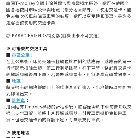
韓國T-money交通卡除首爾市與京畿道地區外，還可在韓國全
國各地使用市區公車與地鐵（部分地區除外）。使用交通卡，能
免去每次搭車前購買車票的麻煩，還可以享受轉乘優惠，是許多
遊客喜歡使用的交通卡票。
◎ KAKAO FRIENDS特別版(隨機出卡不可挑選)
※ 可搭乘的交通工具
■
市區公車
：
在上公車後，即將交通卡輕觸位於右側的感應器。感應器的第一
行將顯示扣除金額，第二行則是餘額。在下車時，務必將交通卡
輕觸感應器後再下車，若是未感應票卡，則無法享有轉乘優惠。
■
地鐵
：
將交通卡輕觸地鐵閘口上的感應區即可進入，出地鐵時以相同方
式即可出來。
■
計程車
：
搭乘貼有Tmoney標誌的計程車後，旅客僅需於下車前告知以交
通卡支付車資，並將卡片輕觸感應器，計程車司機即會扣除車
資。但若交通卡內的餘額不足，將無法支付車資。
※ 使用地區